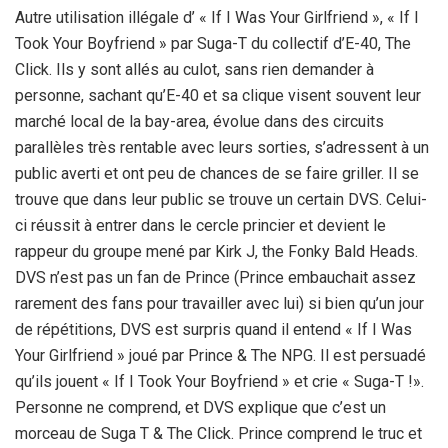
Autre utilisation illégale d’ « If I Was Your Girlfriend », « If I
Took Your Boyfriend » par Suga-T du collectif d’E-40, The
Click. Ils y sont allés au culot, sans rien demander à
personne, sachant qu’E-40 et sa clique visent souvent leur
marché local de la bay-area, évolue dans des circuits
parallèles très rentable avec leurs sorties, s’adressent à un
public averti et ont peu de chances de se faire griller. Il se
trouve que dans leur public se trouve un certain DVS. Celui-
ci réussit à entrer dans le cercle princier et devient le
rappeur du groupe mené par Kirk J, the Fonky Bald Heads.
DVS n’est pas un fan de Prince (Prince embauchait assez
rarement des fans pour travailler avec lui) si bien qu’un jour
de répétitions, DVS est surpris quand il entend « If I Was
Your Girlfriend » joué par Prince & The NPG. Il est persuadé
qu’ils jouent « If I Took Your Boyfriend » et crie « Suga-T !».
Personne ne comprend, et DVS explique que c’est un
morceau de Suga T & The Click. Prince comprend le truc et