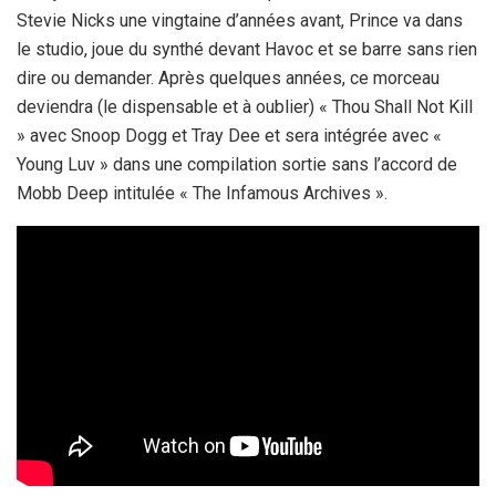
Stevie Nicks une vingtaine d’années avant, Prince va dans
le studio, joue du synthé devant Havoc et se barre sans rien
dire ou demander. Après quelques années, ce morceau
deviendra (le dispensable et à oublier) « Thou Shall Not Kill
» avec Snoop Dogg et Tray Dee et sera intégrée avec «
Young Luv » dans une compilation sortie sans l’accord de
Mobb Deep intitulée « The Infamous Archives ».