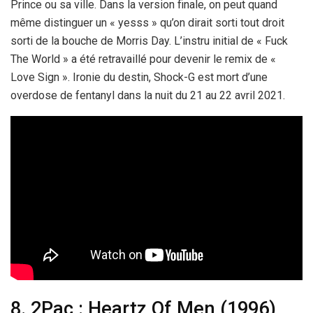
Prince ou sa ville. Dans la version finale, on peut quand
même distinguer un « yesss » qu’on dirait sorti tout droit
sorti de la bouche de Morris Day. L’instru initial de « Fuck
The World » a été retravaillé pour devenir le remix de «
Love Sign ». Ironie du destin, Shock-G est mort d’une
overdose de fentanyl dans la nuit du 21 au 22 avril 2021.
8. 2Pac : Heartz Of Men (1996)