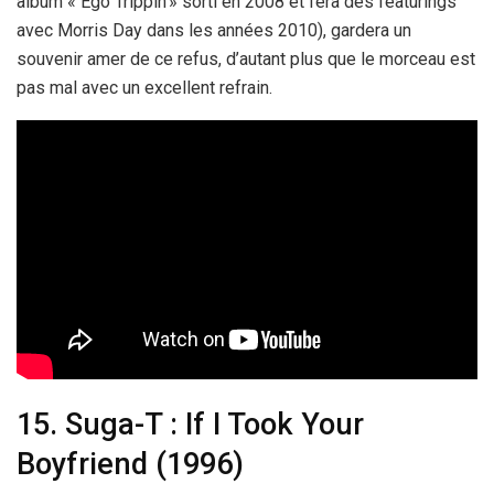
album « Ego Trippin’» sorti en 2008 et fera des featurings
avec Morris Day dans les années 2010), gardera un
souvenir amer de ce refus, d’autant plus que le morceau est
pas mal avec un excellent refrain.
15. Suga-T : If I Took Your
Boyfriend (1996)