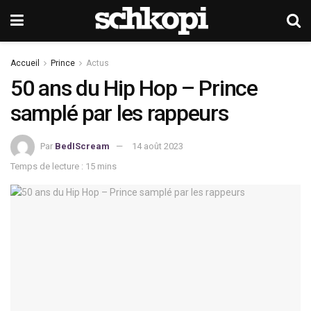
Accueil
Prince
Actus
50 ans du Hip Hop – Prince
samplé par les rappeurs
Par
BedIScream
14 août 2023
Temps de lecture : 15 mins