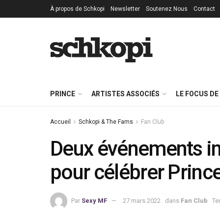
À propos de Schkopi
Newsletter
Soutenez Nous
Contact
PRINCE
ARTISTES ASSOCIÉS
LE FOCUS DE
Accueil
Schkopi & The Fams
Fan Club
Deux événements in
pour célébrer Princ
Par
Sexy MF
27 mars 2022
dans
Fan Club
Te