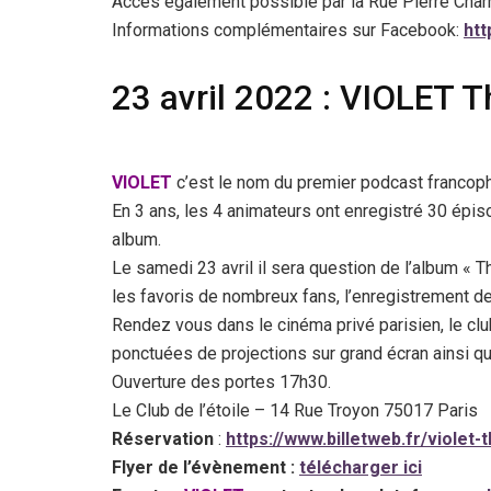
Accès également possible par la Rue Pierre Char
Informations complémentaires sur Facebook:
ht
23 avril 2022 : VIOLET T
VIOLET
c’est le nom du premier podcast francop
En 3 ans, les 4 animateurs ont enregistré 30 épis
album.
Le samedi 23 avril il sera question de l’album « 
les favoris de nombreux fans, l’enregistrement d
Rendez vous dans le cinéma privé parisien, le club
ponctuées de projections sur grand écran ainsi q
Ouverture des portes 17h30.
Le Club de l’étoile – 14 Rue Troyon 75017 Paris
Réservation
:
https://www.billetweb.fr/violet-
Flyer de l’évènement :
télécharger ici