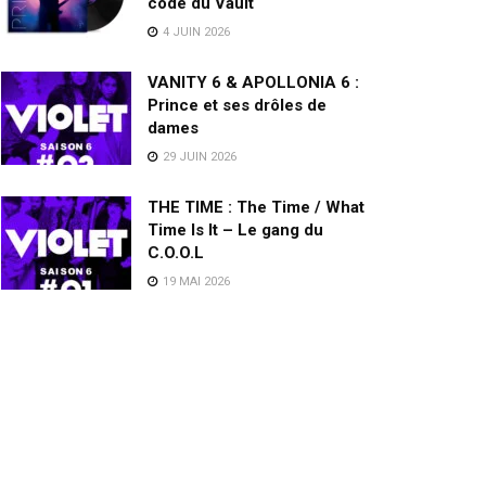
code du Vault
4 JUIN 2026
VANITY 6 & APOLLONIA 6 :
Prince et ses drôles de
dames
29 JUIN 2026
THE TIME : The Time / What
Time Is It – Le gang du
C.O.O.L
19 MAI 2026