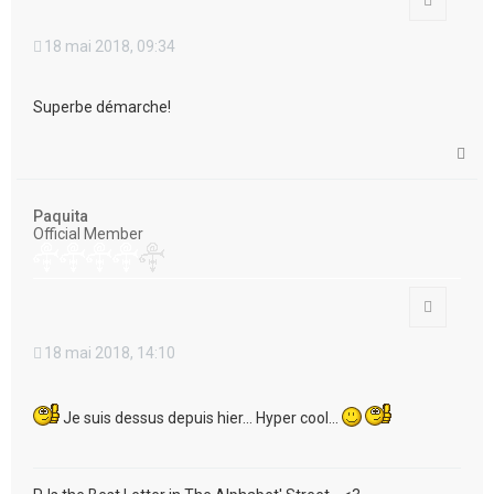
18 mai 2018, 09:34
Superbe démarche!
H
a
u
t
Paquita
Official Member
Citation
18 mai 2018, 14:10
Je suis dessus depuis hier... Hyper cool...