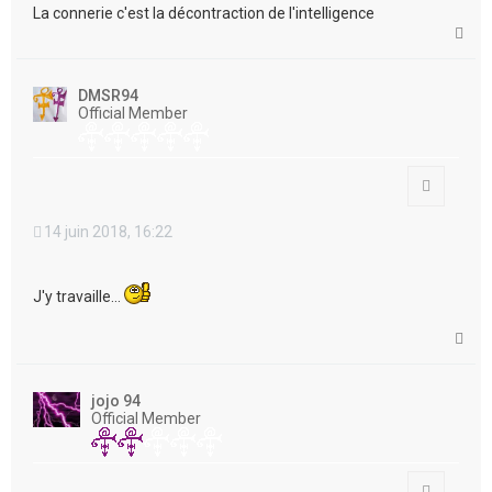
La connerie c'est la décontraction de l'intelligence
H
a
u
t
DMSR94
Official Member
Citation
14 juin 2018, 16:22
J'y travaille...
H
a
u
t
jojo 94
Official Member
Citation