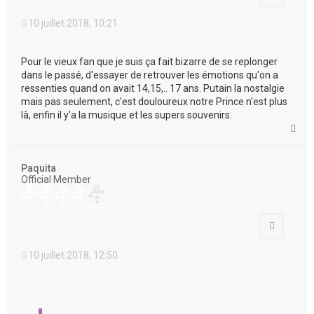
10 juillet 2018, 10:21
Pour le vieux fan que je suis ça fait bizarre de se replonger
dans le passé, d'essayer de retrouver les émotions qu'on a
ressenties quand on avait 14,15,.. 17 ans. Putain la nostalgie
mais pas seulement, c'est douloureux notre Prince n'est plus
là, enfin il y'a la musique et les supers souvenirs.
H
a
u
t
Paquita
Official Member
Citation
10 juillet 2018, 12:50