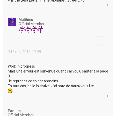
P, Is the Best Letter in The Alphabet' Street... <3
H
a
u
t
Matthieu
Official Member
Citation
18 mai 2018, 17:29
Work in progress !
Mais une erreur est survenue quand j'ai voulu sauter à la page
3.
Je reprends ce soir néanmoins.
En tout cas, belle initiative. J'ai hâte de nous/vous lire !
H
a
u
t
Paquita
Official Member