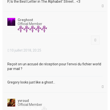
P, Is the Best Letter in The Alphabet' Street... <3
H
a
u
t
Greghost
Official Member
Citation
10 juillet 2018, 20:25
Reçoit on un accusé de réception pour l’envoi du fichier world
par mail ?
Gregory looks just like a ghost...
H
a
u
t
yvroud
Official Member