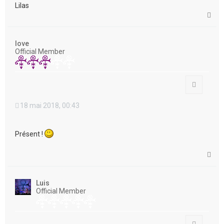
Lilas
H
a
u
t
love
Official Member
Citation
18 mai 2018, 00:43
Présent !
H
a
u
t
Luis
Official Member
Citation