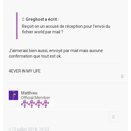
Greghost a écrit :
Reçoit on un accusé de réception pour l’envoi du
fichier world par mail ?
J’aimerais bien aussi, envoyé par mail mais aucune
confirmation que tout est ok.
4EVER IN MY LIFE
H
a
u
t
Matthieu
Official Member
Citation
13 juillet 2018, 10:23