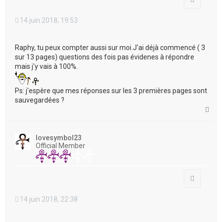
14 juin 2018, 19:53
Raphy, tu peux compter aussi sur moi.J'ai déjà commencé ( 3
sur 13 pages) questions des fois pas évidenes à répondre
mais j'y vais à 100%.
Ps: j'espère que mes réponses sur les 3 premières pages sont
sauvegardées ?
H
a
u
t
lovesymbol23
Official Member
Citation
14 juin 2018, 22:38