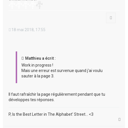
Citation
18 mai 2018, 17:55
Matthieu a écrit :
Work in progress !
Mais une erreur est survenue quand j'ai voulu
sauter à la page 3.
Il faut rafraîchir la page régulièrement pendant que tu
développes tes réponses.
P, Is the Best Letter in The Alphabet' Street... <3
H
a