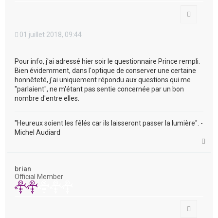
Citation
01 juillet 2018, 09:44
Pour info, j'ai adressé hier soir le questionnaire Prince rempli.
Bien évidemment, dans l'optique de conserver une certaine
honnêteté, j'ai uniquement répondu aux questions qui me
"parlaient", ne m'étant pas sentie concernée par un bon
nombre d'entre elles.
"Heureux soient les fêlés car ils laisseront passer la lumière". -
Michel Audiard
H
a
u
t
brian
Official Member
Citation