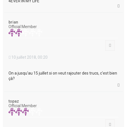
4EVER IN MY LIFE
H
a
u
t
brian
Official Member
Citation
10 juillet 2018, 00:20
On a jusqu'au 15 juillet si on veut rajouter des trucs, c'est bien
çà?
H
a
u
t
topaz
Official Member
Citation