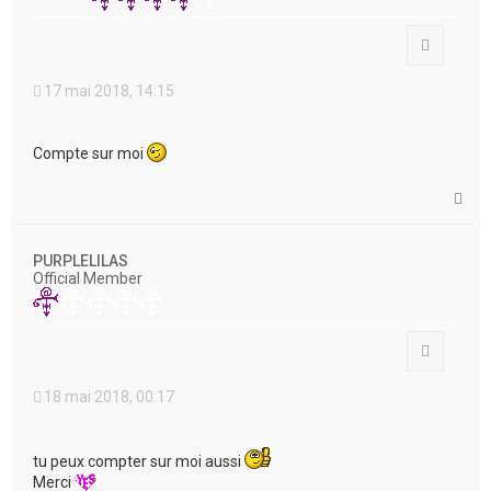
Citation
17 mai 2018, 14:15
Compte sur moi
H
a
u
t
PURPLELILAS
Official Member
Citation
18 mai 2018, 00:17
tu peux compter sur moi aussi
Merci