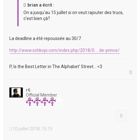
brian a écrit :
On a jusqu'au 15 juillet si on veut rajouter des trucs,
c'est bien çà?
La deadline a été repoussée au 30/7.
http://www.schkopi.com/index.php/2018/0 ... de-prince/
P, Is the Best Letter in The Alphabet' Street... <3
H
a
u
t
r6
Official Member
Citation
10 juillet 2018, 15:15