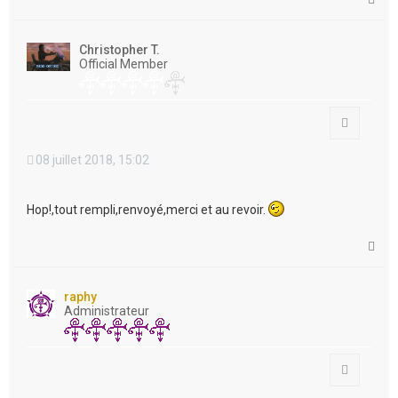
a
u
t
Christopher T.
Official Member
Citation
08 juillet 2018, 15:02
Hop!,tout rempli,renvoyé,merci et au revoir.
H
a
u
t
raphy
Administrateur
Citation