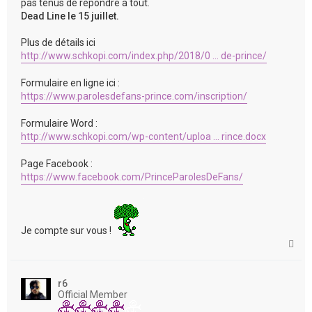
pas tenus de répondre a tout.
Dead Line le 15 juillet.
Plus de détails ici
http://www.schkopi.com/index.php/2018/0 ... de-prince/
Formulaire en ligne ici :
https://www.parolesdefans-prince.com/inscription/
Formulaire Word :
http://www.schkopi.com/wp-content/uploa ... rince.docx
Page Facebook :
https://www.facebook.com/PrinceParolesDeFans/
Je compte sur vous !
H
a
u
t
r6
Official Member