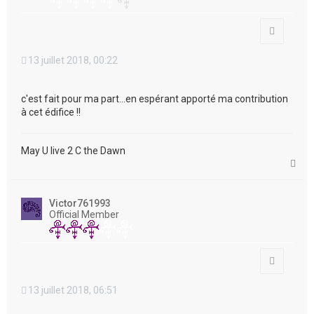
Citation
13 juillet 2018, 00:22
c'est fait pour ma part...en espérant apporté ma contribution
à cet édifice !!
May U live 2 C the Dawn
H
a
u
t
Victor761993
Official Member
Citation
13 juillet 2018, 06:51