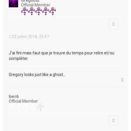
Greghost
Official Member
Citation
02 juillet 2018, 23:47
J’ai fini mais faut que je trouve du temps pour relire et/ou
compléter.
Gregory looks just like a ghost...
H
a
u
t
tieri6
Official Member
Citation