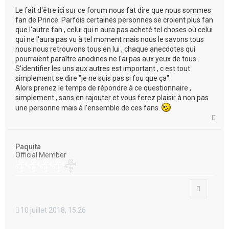
Le fait d'être ici sur ce forum nous fat dire que nous sommes
fan de Prince. Parfois certaines personnes se croient plus fan
que l'autre fan , celui qui n aura pas acheté tel choses où celui
qui ne l'aura pas vu à tel moment mais nous le savons tous
nous nous retrouvons tous en lui , chaque anecdotes qui
pourraient paraître anodines ne l'ai pas aux yeux de tous .
S'identifier les uns aux autres est important , c est tout
simplement se dire "je ne suis pas si fou que ça".
Alors prenez le temps de répondre à ce questionnaire ,
simplement , sans en rajouter et vous ferez plaisir à non pas
une personne mais à l'ensemble de ces fans.
H
a
u
t
Paquita
Official Member
Citation
10 juillet 2018, 15:26