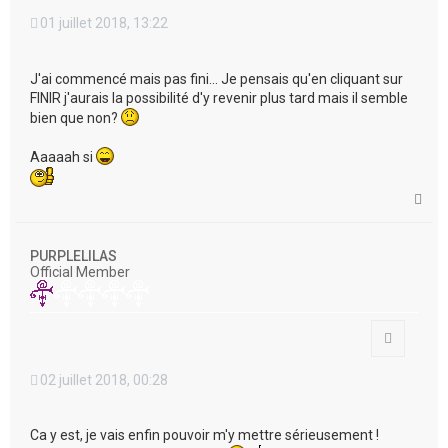
01 juillet 2018, 13:22
J'ai commencé mais pas fini... Je pensais qu'en cliquant sur
FINIR j'aurais la possibilité d'y revenir plus tard mais il semble
bien que non?
Aaaaah si
H
a
u
t
PURPLELILAS
Official Member
Citation
02 juillet 2018, 00:28
Ca y est, je vais enfin pouvoir m'y mettre sérieusement !