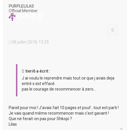
t
PURPLELILAS
Official Member
Citation
08 juillet 2018, 13:29
tieri6 a écrit :
J ai voulu le reprendre mais tout ce que j avais deja
entré s est effacé.
pas le courage de recommencer à zero...
Pareil pour moi ! J'avais fait 10 pages et pouf...tout est parti !
Je vais quand même recommencer mais c'est gavant !
Que ne ferait-on pas pour Shkopi ?
Lilas
H