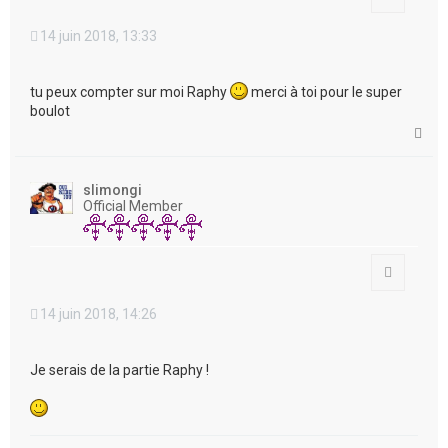
14 juin 2018, 13:33
tu peux compter sur moi Raphy
merci à toi pour le super
boulot
H
a
u
t
slimongi
Official Member
Citation
14 juin 2018, 14:26
Je serais de la partie Raphy !