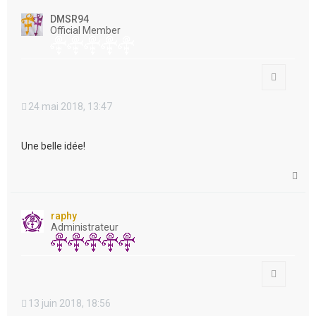
u
t
DMSR94
Official Member
Citation
24 mai 2018, 13:47
Une belle idée!
H
a
u
t
raphy
Administrateur
Citation
13 juin 2018, 18:56