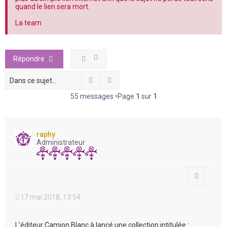
e
quand le lien sera mort.
r
La team
Répondre
Rechercher
Recherche avancée
55 messages •Page
1
sur
1
raphy
Administrateur
Citation
17 mai 2018, 13:54
L'éditeur Camion Blanc à lancé une collection intitulée :