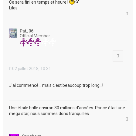
Ce sera fini en temps et heure !
Lilas
H
a
u
t
Pat_06
Official Member
Citation
02 juillet 2018, 10:31
J'ai commencé... mais c'est beaucoup trop long...!
Une étoile brille environ 30 millions d'années. Prince était une
méga star, nous sommes donc tranquilles.
H
a
u
t