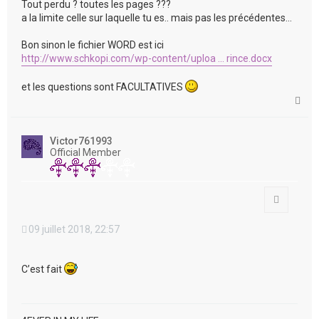
Tout perdu ? toutes les pages ???
a la limite celle sur laquelle tu es.. mais pas les précédentes...
Bon sinon le fichier WORD est ici
http://www.schkopi.com/wp-content/uploa ... rince.docx
et les questions sont FACULTATIVES
H
a
u
t
Victor761993
Official Member
Citation
09 juillet 2018, 22:57
C’est fait