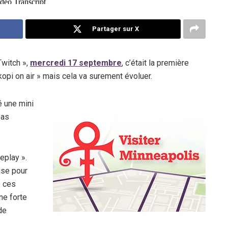
Partager sur X
Twitch »,
mercredi 17 septembre
, c’était la première
opi on air » mais cela va surement évoluer.
é une mini
pas
eplay ».
use pour
e ces
une forte
de