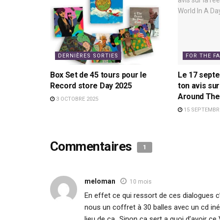
DERNIÈRES SORTIES
FOR THE F
Box Set de 45 tours pour le
Le 17 sept
Record store Day 2025
ton avis sur
Around The 
3 OCTOBRE 2025
15 SEPTEMBRE
Commentaires
1
meloman
10 mois
En effet ce qui ressort de ces dialogues 
nous un coffret à 30 balles avec un cd inédi
lieu de ca…Sinon ca sert a quoi d’avoir ce 