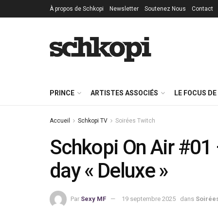
À propos de Schkopi
Newsletter
Soutenez Nous
Contact
PRINCE
ARTISTES ASSOCIÉS
LE FOCUS DE
Accueil
Schkopi TV
Soirées Twitch
Schkopi On Air #01 
day « Deluxe »
Par
Sexy MF
19 septembre 2025
dans
Soirée