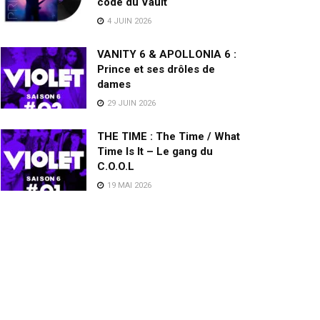
code du Vault
4 JUIN 2026
VANITY 6 & APOLLONIA 6 :
Prince et ses drôles de
dames
29 JUIN 2026
THE TIME : The Time / What
Time Is It – Le gang du
C.O.O.L
19 MAI 2026