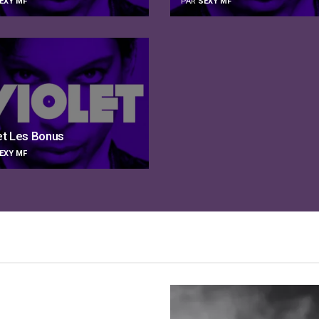
EXY MF
PAR
SEXY MF
et Les Bonus
EXY MF