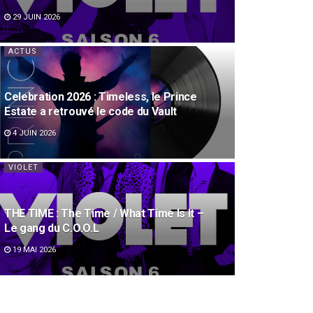
29 JUIN 2026
ACTUS
Celebration 2026 : Timeless, le Prince
Estate a retrouvé le code du Vault
4 JUIN 2026
VIOLET
THE TIME : The Time / What Time Is It –
Le gang du C.O.O.L
19 MAI 2026