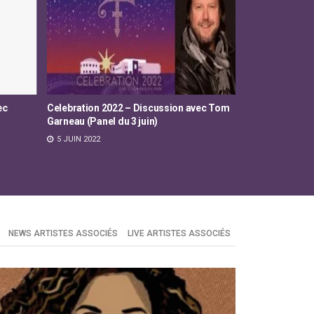
vec Tom
Celebration 2025 : discussion avec The
Celebration 20
Family / FDeluxe
pochettes d’a
12 JUIN 2025
11 JUIN 2025
NEWS ARTISTES ASSOCIÉS
LIVE ARTISTES ASSOCIÉS