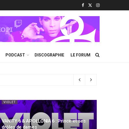
PODCAST
DISCOGRAPHIE
LE FORUM
VIOLET
VANITY 6 & APOLLONIA 6 : Prince et ses
drôles de dames