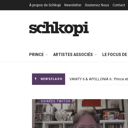
À propos de Schkopi
Newsletter
Soutenez Nous
Contact
Schkopi.com
PRINCE
ARTISTES ASSOCIÉS
LE FOCUS DE
Celebration 2026 : Timeless, le Prin
NEWSFLASH
SOIRÉES TWITCH