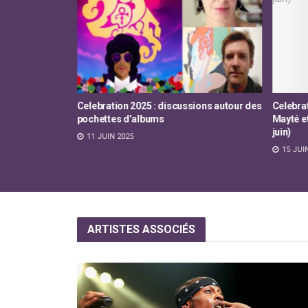
ions autour des
Celebration 2022 – Discussion avec
Celebra
Mayté et Randee St. Nicholas (Panel du 4
Joshua W
juin)
6 JUIN
15 JUIN 2022
ARTISTES
ASSOCIÉS