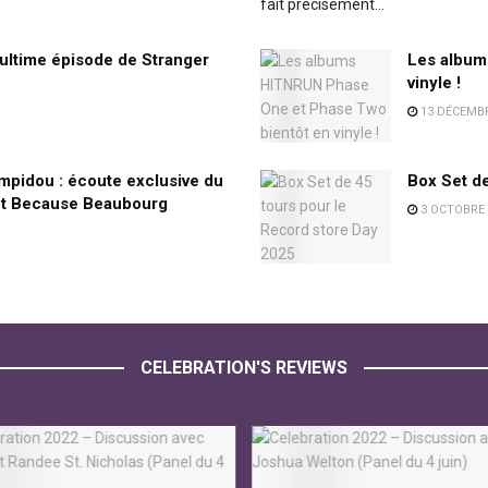
fait précisément...
’ultime épisode de Stranger
Les album
vinyle !
13 DÉCEMBR
ompidou : écoute exclusive du
Box Set de
nt Because Beaubourg
3 OCTOBRE 
CELEBRATION'S REVIEWS