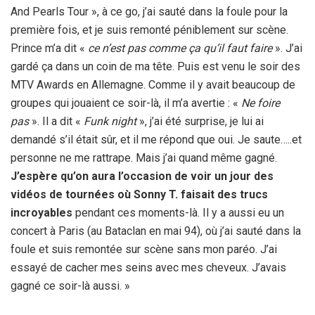
And Pearls Tour », à ce go, j’ai sauté dans la foule pour la
première fois, et je suis remonté péniblement sur scène.
Prince m’a dit «
ce n’est pas comme ça qu’il faut faire
». J’ai
gardé ça dans un coin de ma tête. Puis est venu le soir des
MTV Awards en Allemagne. Comme il y avait beaucoup de
groupes qui jouaient ce soir-là, il m’a avertie : «
Ne foire
pas
». Il a dit «
Funk night
», j’ai été surprise, je lui ai
demandé s’il était sûr, et il me répond que oui. Je saute…..et
personne ne me rattrape. Mais j’ai quand même gagné.
J’espère qu’on aura l’occasion de voir un jour des
vidéos de tournées où Sonny T. faisait des trucs
incroyables
pendant ces moments-là. Il y a aussi eu un
concert à Paris (au Bataclan en mai 94), où j’ai sauté dans la
foule et suis remontée sur scène sans mon paréo. J’ai
essayé de cacher mes seins avec mes cheveux. J’avais
gagné ce soir-là aussi. »