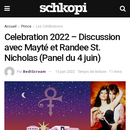
Accueil
Prince
Les Célébrations
Celebration 2022 – Discussion
avec Mayté et Randee St.
Nicholas (Panel du 4 juin)
Par
BedIScream
15 juin 2022
Temps de lecture : 11 mins