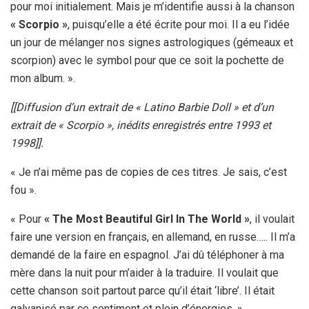
pour moi initialement. Mais je m’identifie aussi à la chanson
« Scorpio »
, puisqu’elle a été écrite pour moi. Il a eu l’idée
un jour de mélanger nos signes astrologiques (gémeaux et
scorpion) avec le symbol pour que ce soit la pochette de
mon album. ».
[[Diffusion d’un extrait de « Latino Barbie Doll » et d’un
extrait de « Scorpio », inédits enregistrés entre 1993 et
1998]].
« Je n’ai même pas de copies de ces titres. Je sais, c’est
fou ».
« Pour
« The Most Beautiful Girl In The World »
, il voulait
faire une version en français, en allemand, en russe….. Il m’a
demandé de la faire en espagnol. J’ai dû téléphoner à ma
mère dans la nuit pour m’aider à la traduire. Il voulait que
cette chanson soit partout parce qu’il était ‘libre’. Il était
galvanisé par ce sentiment et plein d’énergies. »