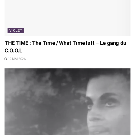
VIOLET
THE TIME : The Time / What Time Is It – Le gang du
C.O.O.L
19 MAI 2026