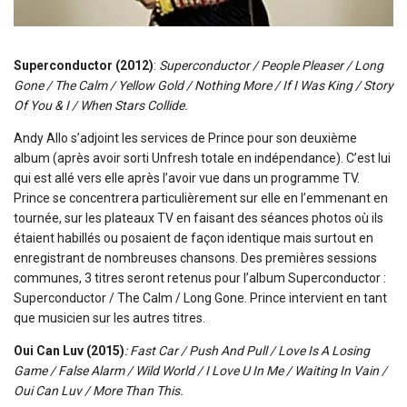
Superconductor (2012)
:
Superconductor / People Pleaser / Long
Gone / The Calm / Yellow Gold / Nothing More / If I Was King / Story
Of You & I / When Stars Collide.
Andy Allo s’adjoint les services de Prince pour son deuxième
album (après avoir sorti Unfresh totale en indépendance). C’est lui
qui est allé vers elle après l’avoir vue dans un programme TV.
Prince se concentrera particulièrement sur elle en l’emmenant en
tournée, sur les plateaux TV en faisant des séances photos où ils
étaient habillés ou posaient de façon identique mais surtout en
enregistrant de nombreuses chansons. Des premières sessions
communes, 3 titres seront retenus pour l’album Superconductor :
Superconductor / The Calm / Long Gone. Prince intervient en tant
que musicien sur les autres titres.
Oui Can Luv (2015)
: Fast Car / Push And Pull / Love Is A Losing
Game / False Alarm / Wild World / I Love U In Me / Waiting In Vain /
Oui Can Luv / More Than This.