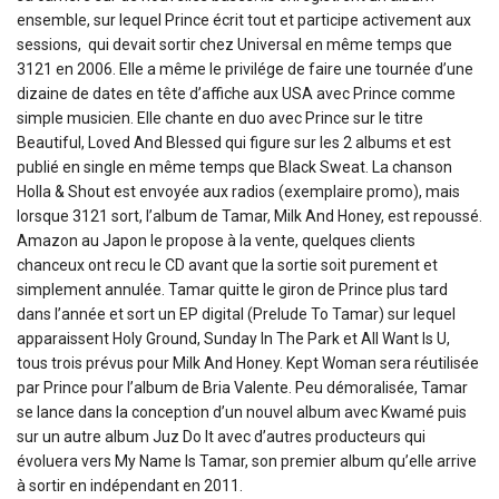
ensemble, sur lequel Prince écrit tout et participe activement aux
sessions, qui devait sortir chez Universal en même temps que
3121 en 2006. Elle a même le privilége de faire une tournée d’une
dizaine de dates en tête d’affiche aux USA avec Prince comme
simple musicien. Elle chante en duo avec Prince sur le titre
Beautiful, Loved And Blessed qui figure sur les 2 albums et est
publié en single en même temps que Black Sweat. La chanson
Holla & Shout est envoyée aux radios (exemplaire promo), mais
lorsque 3121 sort, l’album de Tamar, Milk And Honey, est repoussé.
Amazon au Japon le propose à la vente, quelques clients
chanceux ont recu le CD avant que la sortie soit purement et
simplement annulée. Tamar quitte le giron de Prince plus tard
dans l’année et sort un EP digital (Prelude To Tamar) sur lequel
apparaissent Holy Ground, Sunday In The Park et All Want Is U,
tous trois prévus pour Milk And Honey. Kept Woman sera réutilisée
par Prince pour l’album de Bria Valente. Peu démoralisée, Tamar
se lance dans la conception d’un nouvel album avec Kwamé puis
sur un autre album Juz Do It avec d’autres producteurs qui
évoluera vers My Name Is Tamar, son premier album qu’elle arrive
à sortir en indépendant en 2011.