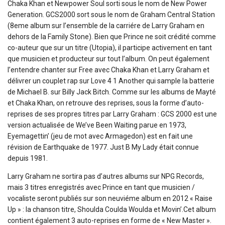
Chaka Khan et Newpower Soul sorti sous le nom de New Power
Generation. GCS2000 sort sous le nom de Graham Central Station
(8eme album sur l’ensemble de la carriére de Larry Graham en
dehors de la Family Stone). Bien que Prince ne soit crédité comme
co-auteur que sur un titre (Utopia), il participe activement en tant
que musicien et producteur sur tout l’album. On peut également
l’entendre chanter sur Free avec Chaka Khan et Larry Graham et
délivrer un couplet rap sur Love 4 1 Another qui sample la batterie
de Michael B. sur Billy Jack Bitch. Comme sur les albums de Mayté
et Chaka Khan, on retrouve des reprises, sous la forme d’auto-
reprises de ses propres titres par Larry Graham : GCS 2000 est une
version actualisée de We’ve Been Waiting parue en 1973,
Eyemagettin’ (jeu de mot avec Armagedon) est en fait une
révision de Earthquake de 1977. Just B My Lady était connue
depuis 1981.
Larry Graham ne sortira pas d’autres albums sur NPG Records,
mais 3 titres enregistrés avec Prince en tant que musicien /
vocaliste seront publiés sur son neuviéme album en 2012 « Raise
Up » : la chanson titre, Shoulda Coulda Woulda et Movin’.Cet album
contient également 3 auto-reprises en forme de « New Master ».