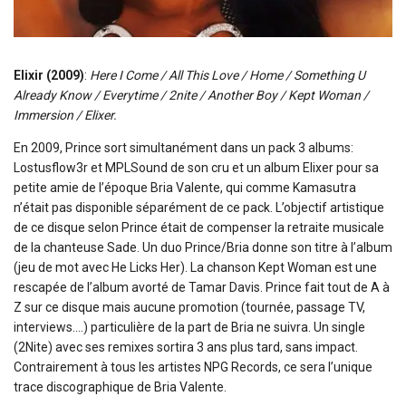
Elixir (2009)
:
Here I Come / All This Love / Home / Something U
Already Know / Everytime / 2nite / Another Boy / Kept Woman /
Immersion / Elixer.
En 2009, Prince sort simultanément dans un pack 3 albums:
Lostusflow3r et MPLSound de son cru et un album Elixer pour sa
petite amie de l’époque Bria Valente, qui comme Kamasutra
n’était pas disponible séparément de ce pack. L’objectif artistique
de ce disque selon Prince était de compenser la retraite musicale
de la chanteuse Sade. Un duo Prince/Bria donne son titre à l’album
(jeu de mot avec He Licks Her). La chanson Kept Woman est une
rescapée de l’album avorté de Tamar Davis. Prince fait tout de A à
Z sur ce disque mais aucune promotion (tournée, passage TV,
interviews….) particulière de la part de Bria ne suivra. Un single
(2Nite) avec ses remixes sortira 3 ans plus tard, sans impact.
Contrairement à tous les artistes NPG Records, ce sera l’unique
trace discographique de Bria Valente.