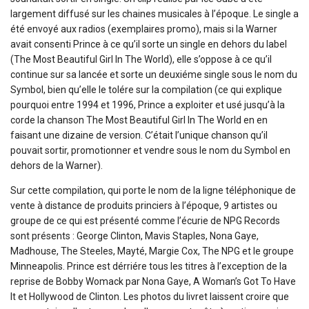
largement diffusé sur les chaines musicales à l’époque. Le single a
été envoyé aux radios (exemplaires promo), mais si la Warner
avait consenti Prince à ce qu’il sorte un single en dehors du label
(The Most Beautiful Girl In The World), elle s’oppose à ce qu’il
continue sur sa lancée et sorte un deuxiéme single sous le nom du
Symbol, bien qu’elle le tolére sur la compilation (ce qui explique
pourquoi entre 1994 et 1996, Prince a exploiter et usé jusqu’à la
corde la chanson The Most Beautiful Girl In The World en en
faisant une dizaine de version. C’était l’unique chanson qu’il
pouvait sortir, promotionner et vendre sous le nom du Symbol en
dehors de la Warner).
Sur cette compilation, qui porte le nom de la ligne téléphonique de
vente à distance de produits princiers à l’époque, 9 artistes ou
groupe de ce qui est présenté comme l’écurie de NPG Records
sont présents : George Clinton, Mavis Staples, Nona Gaye,
Madhouse, The Steeles, Mayté, Margie Cox, The NPG et le groupe
Minneapolis. Prince est dérriére tous les titres à l’exception de la
reprise de Bobby Womack par Nona Gaye, A Woman’s Got To Have
It et Hollywood de Clinton. Les photos du livret laissent croire que