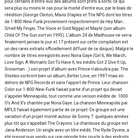
pour certains d’entre eux des albums sont prêts à sortir, ce qui
sera plus ou moins le cas pour la moitié d’entre eux, par le biais de
réédition (George Clinton, Mavis Staples et The NPG dont les titres
de 1-800-New-Funk proviennent respectivement de Hey Man…
Smell My Finger, The Voice et Gold Nigga) et Mayté (son album
Child Of The Sun sort en 1995). L’album 24 de Madhouse ne verra
finalement jamais le jour et 17 présent sur cette compilation est
un des rares extraits officiellement diffusé de ce disque). Malgré le
nombre de titres enregistrés avec Nona Gaye (Girl 6, We March,
Love Sign, A Woman’s Got To Have It, les inédits Got 2 Give It Up,
Snowman….) son projet d’album avec Prince n’aboutira pas. The
Steeles sortiront bien un album, Better Love, en 1997 mais en
dehors de NPG Records et sans l’apport de Prince. Leur chanson
Color sur 1-800-New-Funk faisait partie d’un projet qui devait
s’appeler Minneapolis, tout comme une version inédite de 1000
O’s And X’s chantée par Nona Gaye. La chanson Minneapolis par
MPLS faisait également partie de ce projet. Ce groupe est une
variation d’un projet monté autour de Sonny T. quelques années
plus tôt qui s’appellait The Crayons. La chanteuse du groupe est
Jana Anderson. Un single avec un titre inédit, The Ryde Dyvine, a
été pressé puis vendu sur une période très courte à des endroits