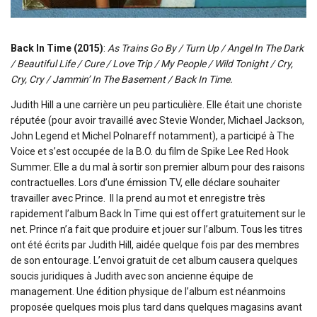
Back In Time (2015)
:
As Trains Go By / Turn Up / Angel In The Dark
/ Beautiful Life / Cure / Love Trip / My People / Wild Tonight / Cry,
Cry, Cry / Jammin’ In The Basement / Back In Time.
Judith Hill a une carrière un peu particulière. Elle était une choriste
réputée (pour avoir travaillé avec Stevie Wonder, Michael Jackson,
John Legend et Michel Polnareff notamment), a participé à The
Voice et s’est occupée de la B.O. du film de Spike Lee Red Hook
Summer. Elle a du mal à sortir son premier album pour des raisons
contractuelles. Lors d’une émission TV, elle déclare souhaiter
travailler avec Prince. Il la prend au mot et enregistre très
rapidement l’album Back In Time qui est offert gratuitement sur le
net. Prince n’a fait que produire et jouer sur l’album. Tous les titres
ont été écrits par Judith Hill, aidée quelque fois par des membres
de son entourage. L’envoi gratuit de cet album causera quelques
soucis juridiques à Judith avec son ancienne équipe de
management. Une édition physique de l’album est néanmoins
proposée quelques mois plus tard dans quelques magasins avant