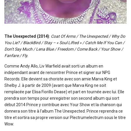
The Unexpected (2014)
:
Coat Of Arms / The Unexpected / Why Do
You Lie? / BlackBird / Stay – « Soul Lifted » / Catch Me If You Can /
Don’t Say Much / Lena Blue / Freedom / Come Back / Your Show /
Fanfare / Fly.
Comme Andy Allo, Liv Warfield avait sorti un album en
indépendant avant de rencontrer Prince et signer sur NPG
Records. Elle devient sa choriste avec son amie Marva King et
Shelby J. à partir de 2009 (avant que Marva King ne soit
remplacée par Elisa Fiorillo Dease) et part en tournée avec lui. Elle
prendra son temps pour enregistrer son second album qui sort
début 2014 Prince y contribue avec Your Show et la chanson qui
donnera son titre à l’album The Unexpected. Prince reprendra ce
titre et sortira sa propre version sur Plectrumelectrum sous le titre
Wow.