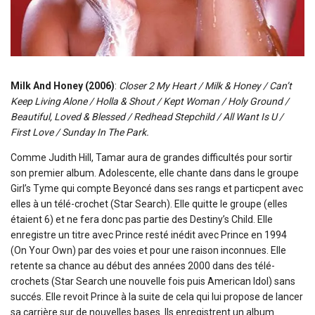
Milk And Honey (2006)
:
Closer 2 My Heart / Milk & Honey / Can’t
Keep Living Alone / Holla & Shout / Kept Woman / Holy Ground /
Beautiful, Loved & Blessed / Redhead Stepchild / All Want Is U /
First Love / Sunday In The Park.
Comme Judith Hill, Tamar aura de grandes difficultés pour sortir
son premier album. Adolescente, elle chante dans dans le groupe
Girl’s Tyme qui compte Beyoncé dans ses rangs et particpent avec
elles à un télé-crochet (Star Search). Elle quitte le groupe (elles
étaient 6) et ne fera donc pas partie des Destiny’s Child. Elle
enregistre un titre avec Prince resté inédit avec Prince en 1994
(On Your Own) par des voies et pour une raison inconnues. Elle
retente sa chance au début des années 2000 dans des télé-
crochets (Star Search une nouvelle fois puis American Idol) sans
succés. Elle revoit Prince à la suite de cela qui lui propose de lancer
sa carrière sur de nouvelles bases. Ils enregistrent un album