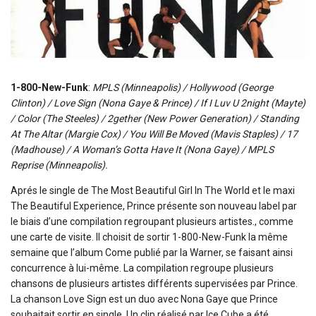
1-800-New-Funk
:
MPLS (Minneapolis) / Hollywood (George
Clinton) / Love Sign (Nona Gaye & Prince) / If I Luv U 2night (Mayte)
/ Color (The Steeles) / 2gether (New Power Generation) / Standing
At The Altar (Margie Cox) / You Will Be Moved (Mavis Staples) / 17
(Madhouse) / A Woman’s Gotta Have It (Nona Gaye) / MPLS
Reprise (Minneapolis).
Aprés le single de The Most Beautiful Girl In The World et le maxi
The Beautiful Experience, Prince présente son nouveau label par
le biais d’une compilation regroupant plusieurs artistes., comme
une carte de visite. Il choisit de sortir 1-800-New-Funk la même
semaine que l’album Come publié par la Warner, se faisant ainsi
concurrence à lui-même. La compilation regroupe plusieurs
chansons de plusieurs artistes différents supervisées par Prince.
La chanson Love Sign est un duo avec Nona Gaye que Prince
souhaitait sortir en single. Un clip réalisé par Ice Cube a été