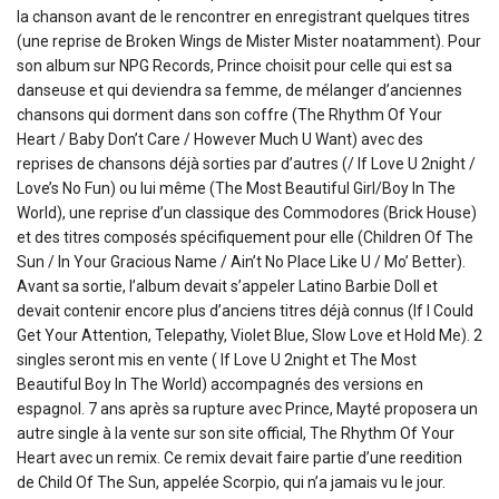
la chanson avant de le rencontrer en enregistrant quelques titres
(une reprise de Broken Wings de Mister Mister noatamment). Pour
son album sur NPG Records, Prince choisit pour celle qui est sa
danseuse et qui deviendra sa femme, de mélanger d’anciennes
chansons qui dorment dans son coffre (The Rhythm Of Your
Heart / Baby Don’t Care / However Much U Want) avec des
reprises de chansons déjà sorties par d’autres (/ If Love U 2night /
Love’s No Fun) ou lui même (The Most Beautiful Girl/Boy In The
World), une reprise d’un classique des Commodores (Brick House)
et des titres composés spécifiquement pour elle (Children Of The
Sun / In Your Gracious Name / Ain’t No Place Like U / Mo’ Better).
Avant sa sortie, l’album devait s’appeler Latino Barbie Doll et
devait contenir encore plus d’anciens titres déjà connus (If I Could
Get Your Attention, Telepathy, Violet Blue, Slow Love et Hold Me). 2
singles seront mis en vente ( If Love U 2night et The Most
Beautiful Boy In The World) accompagnés des versions en
espagnol. 7 ans après sa rupture avec Prince, Mayté proposera un
autre single à la vente sur son site official, The Rhythm Of Your
Heart avec un remix. Ce remix devait faire partie d’une reedition
de Child Of The Sun, appelée Scorpio, qui n’a jamais vu le jour.