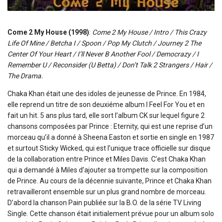
Come 2 My House (1998)
:
Come 2 My House / Intro / This Crazy
Life Of Mine / Betcha I / Spoon / Pop My Clutch / Journey 2 The
Center Of Your Heart / I’ll Never B Another Fool / Democrazy / I
Remember U / Reconsider (U Betta) / Don’t Talk 2 Strangers / Hair /
The Drama.
Chaka Khan était une des idoles de jeunesse de Prince. En 1984,
elle reprend un titre de son deuxiéme album I Feel For You et en
fait un hit. 5 ans plus tard, elle sort l’album CK sur lequel figure 2
chansons composées par Prince : Eternity, qui est une reprise d’un
morceau qu’il a donné à Sheena Easton et sortie en single en 1987
et surtout Sticky Wicked, qui est l’unique trace officielle sur disque
de la collaboration entre Prince et Miles Davis. C’est Chaka Khan
qui a demandé à Miles d’ajouter sa trompette sur la composition
de Prince. Au cours de la décennie suivante, Prince et Chaka Khan
retravailleront ensemble sur un plus grand nombre de morceau.
D’abord la chanson Pain publiée sur la B.O. de la série TV Living
Single. Cette chanson était initialement prévue pour un album solo