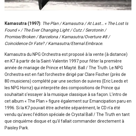
Kamasutra (1997)
:
The Plan / Kamasutra / At Last… « The Lost Is
Found » / The Ever Changing Light / Cutz / Serotonin /
Promise/Broken / Barcelona / Kamasutra/Overture #8 /
Coincidence Or Fate? / Kamasutra/Eternal Embrace.
Kamasutra du NPG Orchestra est proposé à la vente (à distance)
en K7 à partir de la Saint-Valentin 1997 pour fêter la première
année de mariage de Prince et Mayté. Ball / The Truth. Le NPG
Orchestra est en fait l’orchestre dirigé par Clare Fischer (près de
80 musiciens) complété par une section de suivres (Eric Leeds et
les NPG Hornz) qui interpréte des compositions de Prince qui
souhaitait s’essayer à la musique classique à sa façon. L’intro de
cet album « The Plan » figure également sur Emancipation paru en
1996. Si la K7 pouvait être achetée séparément, le CD n’a été
vendu qu’avec l’édition spéciale de Crystal Ball / The Truth en tant
que cinquiéme disque et qu’il fallait commander directement à
Paisley Park.