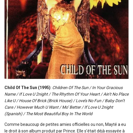
Child Of The Sun (1995)
:
Children Of The Sun / In Your Gracious
Name / If Love U 2night / The Rhythm Of Your Heart / Ain’t No Place
Like U / House Of Brick (Brick House) / Love’s No Fun / Baby Don’t
Care / However Much U Want / Mo’ Better / If Love U 2night
(Spanish) / The Most Beautiful Boy In The World
Comme beaucoup de petites amies officielles ou non, Mayté a eu
le droit à son album produit par Prince. Elle s’était déjà essayée à