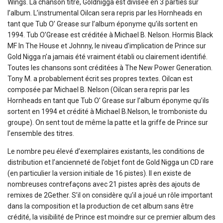
Wings. La chanson titre, Goldnigga est divisée en 3 parties sur
l’album. L’instrumental Oilcan sera repris par les Hornheads en
tant que Tub O’ Grease sur l’album éponyme qu’ils sortent en
1994. Tub O’Grease est créditée à Michael B. Nelson. Hormis Black
MF In The House et Johnny, le niveau d’implication de Prince sur
Gold Nigga n’a jamais été vraiment établi ou clairement identifié.
Toutes les chansons sont créditées à The New Power Generation.
Tony M. a probablement écrit ses propres textes. Oilcan est
composée par Michael B. Nelson (Oilcan sera repris par les
Hornheads en tant que Tub O’ Grease sur l’album éponyme qu’ils
sortent en 1994 et crédité à Michael B.Nelson, le tromboniste du
groupe). On sent tout de même la patte et la griffe de Prince sur
l’ensemble des titres.
Le nombre peu élevé d’exemplaires existants, les conditions de
distribution et l’ancienneté de l’objet font de Gold Nigga un CD rare
(en particulier la version initiale de 16 pistes). Il en existe de
nombreuses contrefaçons avec 21 pistes après des ajouts de
remixes de 2Gether. S’il on considère qu’il a joué un rôle important
dans la composition et la production de cet album sans être
crédité, la visibilité de Prince est moindre sur ce premier album des