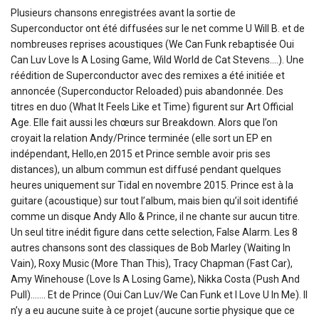
Plusieurs chansons enregistrées avant la sortie de
Superconductor ont été diffusées sur le net comme U Will B. et de
nombreuses reprises acoustiques (We Can Funk rebaptisée Oui
Can Luv Love Is A Losing Game, Wild World de Cat Stevens….). Une
réédition de Superconductor avec des remixes a été initiée et
annoncée (Superconductor Reloaded) puis abandonnée. Des
titres en duo (What It Feels Like et Time) figurent sur Art Official
Age. Elle fait aussi les chœurs sur Breakdown. Alors que l’on
croyait la relation Andy/Prince terminée (elle sort un EP en
indépendant, Hello,en 2015 et Prince semble avoir pris ses
distances), un album commun est diffusé pendant quelques
heures uniquement sur Tidal en novembre 2015. Prince est à la
guitare (acoustique) sur tout l’album, mais bien qu’il soit identifié
comme un disque Andy Allo & Prince, il ne chante sur aucun titre.
Un seul titre inédit figure dans cette selection, False Alarm. Les 8
autres chansons sont des classiques de Bob Marley (Waiting In
Vain), Roxy Music (More Than This), Tracy Chapman (Fast Car),
Amy Winehouse (Love Is A Losing Game), Nikka Costa (Push And
Pull)……. Et de Prince (Oui Can Luv/We Can Funk et I Love U In Me). Il
n’y a eu aucune suite à ce projet (aucune sortie physique que ce