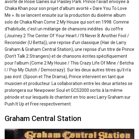
avorté de Rosie Gaines sur Paisley Park. Prince l’avait envoyée à
Chaka Khan pour son projet d’album avorté « Dare You To Love
Me ». Ils se lancent ensuite sur la production du dixiéme album
solo de Chaka Khan Come 2 My House qui sort en 1998. Comme
d’habitude, c’est un mélange de chansons inédites du coffre
(Journey 2 The Center Of Your Heart / I’ll Never B Another Fool /
Reconsider (U Betta)), une reprise d’un classique (Hair de Larry
Graham & Graham Central Station), une reprise d’un titre de Prince
(Don’t Talk 2 Strangers) et de chansons écrites spécifiquement
pour l’album (Come 2 My House / This Crazy Life Of Mine / Betcha
I / Pop My Clutch / Democrazy). Sur les deux autres titres qu’il n’a
pas écrit (Spoon et The Drama), Prince intervient en tant que
musicien et producteur. La collaboration entre les deux artistes se
prolongera sur Newpower Soul et GCS2000 sortis à la même
période et sur lesquels ils chantent en trio avec Larry Graham sur
Push It Up et Free respectivement.
Graham Central Station