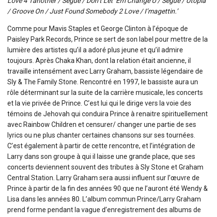
Love 4 1another / Segue / Don’t Let ‘Em Change U / Segue / Utopia
/ Groove On / Just Found Somebody 2 Love / I’magettin.’
Comme pour Mavis Staples et George Clinton à l’époque de
Paisley Park Records, Prince se sert de son label pour mettre de la
lumière des artistes qu’il a adoré plus jeune et qu’il admire
toujours. Après Chaka Khan, dont la relation était ancienne, il
travaille intensément avec Larry Graham, bassiste légendaire de
Sly & The Family Stone. Rencontré en 1997, le bassiste aura un
rôle déterminant sur la suite de la carrière musicale, les concerts
et la vie privée de Prince. C’est lui qui le dirige vers la voie des
témoins de Jehovah qui conduira Prince à renaitre spirituellement
avec Rainbow Children et censurer/ changer une partie de ses
lyrics ou ne plus chanter certaines chansons sur ses tournées.
C’est également à partir de cette rencontre, et l’intégration de
Larry dans son groupe à qui il laisse une grande place, que ses
concerts deviennent souvent des tributes à Sly Stone et Graham
Central Station. Larry Graham sera aussi influent sur l’œuvre de
Prince à partir de la fin des années 90 que ne l’auront été Wendy &
Lisa dans les années 80. L’album commun Prince/Larry Graham
prend forme pendant la vague d’enregistrement des albums de