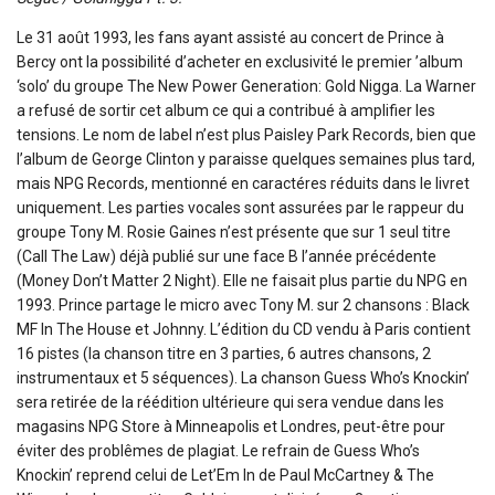
Le 31 août 1993, les fans ayant assisté au concert de Prince à
Bercy ont la possibilité d’acheter en exclusivité le premier ’album
‘solo’ du groupe The New Power Generation: Gold Nigga. La Warner
a refusé de sortir cet album ce qui a contribué à amplifier les
tensions. Le nom de label n’est plus Paisley Park Records, bien que
l’album de George Clinton y paraisse quelques semaines plus tard,
mais NPG Records, mentionné en caractéres réduits dans le livret
uniquement. Les parties vocales sont assurées par le rappeur du
groupe Tony M. Rosie Gaines n’est présente que sur 1 seul titre
(Call The Law) déjà publié sur une face B l’année précédente
(Money Don’t Matter 2 Night). Elle ne faisait plus partie du NPG en
1993. Prince partage le micro avec Tony M. sur 2 chansons : Black
MF In The House et Johnny. L’édition du CD vendu à Paris contient
16 pistes (la chanson titre en 3 parties, 6 autres chansons, 2
instrumentaux et 5 séquences). La chanson Guess Who’s Knockin’
sera retirée de la réédition ultérieure qui sera vendue dans les
magasins NPG Store à Minneapolis et Londres, peut-être pour
éviter des problêmes de plagiat. Le refrain de Guess Who’s
Knockin’ reprend celui de Let’Em In de Paul McCartney & The