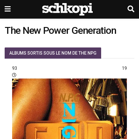
The New Power Generation
ALBUMS SORTIS SOUS LE NOM DE THE NPG
1993
1995
Exodu
Les G
ainsi 
de l’i
label 
12 sé
chant 
/ The 