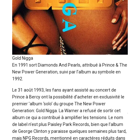
Prince
The B
Wild e
Prince
(compo
longu
fasse 
avec 
Gold Nigga
pas vr
En 1991 sort Diamonds And Pearls, attribué à Prince & The
ouver
New Power Generation, suivi par l’album au symbole en
des é
1992.
ses é
un alb
Le 31 août 1993, les fans ayant assisté au concert de
seul d
Prince à Bercy ont la possibilité d’acheter en exclusivité le
premier ’album ‘solo’ du groupe The New Power
NPG O
Generation: Gold Nigga. La Warner a refusé de sortir cet
/ New
album ce qui a contribué à amplifier les tensions. Le nom
The Da
de label n’est plus Paisley Park Records, bien que l’album
Retur
de George Clinton y paraisse quelques semaines plus tard,
Segue
mais NPG Records, mentionné en caractéres réduits dans
Rain 