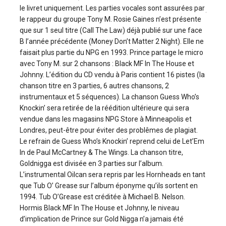
le livret uniquement. Les parties vocales sont assurées par
/ Outr
le rappeur du groupe Tony M. Rosie Gaines n’est présente
que sur 1 seul titre (Call The Law) déjà publié sur une face
B l’année précédente (Money Don’t Matter 2 Night). Elle ne
faisait plus partie du NPG en 1993. Prince partage le micro
avec Tony M. sur 2 chansons : Black MF In The House et
Johnny. L’édition du CD vendu à Paris contient 16 pistes (la
chanson titre en 3 parties, 6 autres chansons, 2
instrumentaux et 5 séquences). La chanson Guess Who’s
Knockin’ sera retirée de la réédition ultérieure qui sera
vendue dans les magasins NPG Store à Minneapolis et
Londres, peut-être pour éviter des problêmes de plagiat.
Le refrain de Guess Who’s Knockin’ reprend celui de Let’Em
In de Paul McCartney & The Wings. La chanson titre,
Goldnigga est divisée en 3 parties sur l’album.
L’instrumental Oilcan sera repris par les Hornheads en tant
que Tub O’ Grease sur l’album éponyme qu’ils sortent en
1994. Tub O’Grease est créditée à Michael B. Nelson.
Hormis Black MF In The House et Johnny, le niveau
d’implication de Prince sur Gold Nigga n’a jamais été