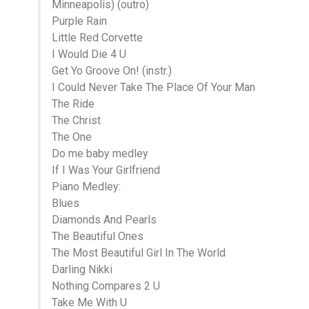
Minneapolis) (outro)
Purple Rain
Little Red Corvette
I Would Die 4 U
Get Yo Groove On! (instr.)
I Could Never Take The Place Of Your Man
The Ride
The Christ
The One
Do me baby medley
If I Was Your Girlfriend
Piano Medley:
Blues
Diamonds And Pearls
The Beautiful Ones
The Most Beautiful Girl In The World
Darling Nikki
Nothing Compares 2 U
Take Me With U