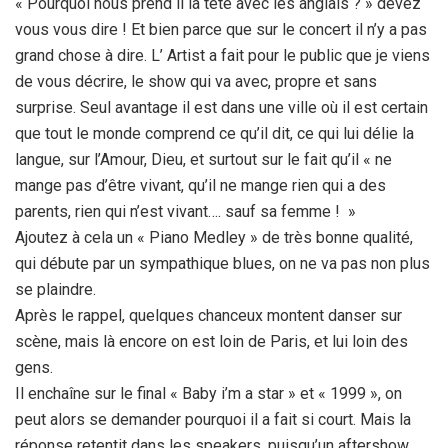
« Pourquoi nous prend il la tête avec les anglais ? » devez
vous vous dire ! Et bien parce que sur le concert il n’y a pas
grand chose à dire. L’ Artist a fait pour le public que je viens
de vous décrire, le show qui va avec, propre et sans
surprise. Seul avantage il est dans une ville où il est certain
que tout le monde comprend ce qu’il dit, ce qui lui délie la
langue, sur l’Amour, Dieu, et surtout sur le fait qu’il « ne
mange pas d’être vivant, qu’il ne mange rien qui a des
parents, rien qui n’est vivant…. sauf sa femme ! »
Ajoutez à cela un « Piano Medley » de très bonne qualité,
qui débute par un sympathique blues, on ne va pas non plus
se plaindre.
Après le rappel, quelques chanceux montent danser sur
scène, mais là encore on est loin de Paris, et lui loin des
gens.
Il enchaîne sur le final « Baby i’m a star » et « 1999 », on
peut alors se demander pourquoi il a fait si court. Mais la
réponse retentit dans les speakers, puisqu’un aftershow