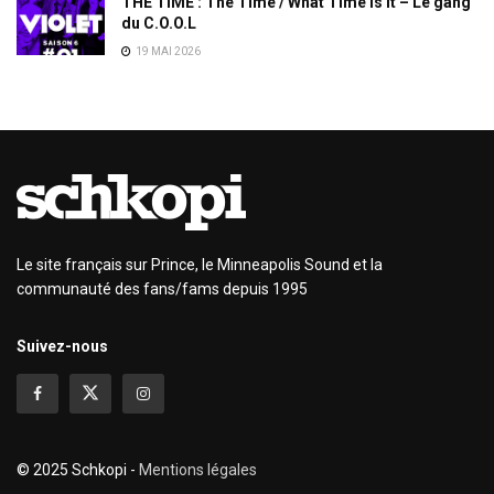
THE TIME : The Time / What Time Is It – Le gang
du C.O.O.L
19 MAI 2026
Le site français sur Prince, le Minneapolis Sound et la
communauté des fans/fams depuis 1995
Suivez-nous
© 2025 Schkopi -
Mentions légales