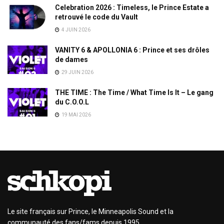
Celebration 2026 : Timeless, le Prince Estate a
retrouvé le code du Vault
4 JUIN 2026
VANITY 6 & APOLLONIA 6 : Prince et ses drôles
de dames
29 JUIN 2026
THE TIME : The Time / What Time Is It – Le gang
du C.O.O.L
19 MAI 2026
Le site français sur Prince, le Minneapolis Sound et la
communauté des fans/fams depuis 1995