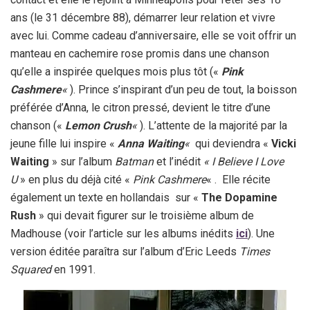
ans (le 31 décembre 88), démarrer leur relation et vivre
avec lui. Comme cadeau d’anniversaire, elle se voit offrir un
manteau en cachemire rose promis dans une chanson
qu’elle a inspirée quelques mois plus tôt («
Pink
Cashmere
«
). Prince s’inspirant d’un peu de tout, la boisson
préférée d’Anna, le citron pressé, devient le titre d’une
chanson («
Lemon Crush
«
). L’attente de la majorité par la
jeune fille lui inspire «
Anna Waiting
«
qui deviendra «
Vicki
Waiting
» sur l’album
Batman
et l’inédit
« I Believe I Love
U
» en plus du déjà cité «
Pink Cashmere
« . Elle récite
également un texte en hollandais sur «
The Dopamine
Rush
» qui devait figurer sur le troisième album de
Madhouse (voir l’article sur les albums inédits
ici
). Une
version éditée paraîtra sur l’album d’Eric Leeds
Times
Squared
en 1991.