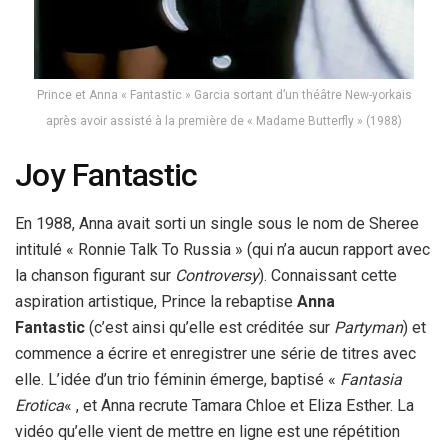
Prince et Anna « Fantastic » Garcia sortant d’un théâtre New-yorkais
après avoir assisté à la première de « Madame Butterfly » (1988)
Joy Fantastic
En 1988, Anna avait sorti un single sous le nom de Sheree
intitulé « Ronnie Talk To Russia » (qui n’a aucun rapport avec
la chanson figurant sur
Controversy
). Connaissant cette
aspiration artistique, Prince la rebaptise
Anna
Fantastic
(c’est ainsi qu’elle est créditée sur
Partyman
) et
commence a écrire et enregistrer une série de titres avec
elle. L’idée d’un trio féminin émerge, baptisé «
Fantasia
Erotica
« , et Anna recrute Tamara Chloe et Eliza Esther. La
vidéo qu’elle vient de mettre en ligne est une répétition