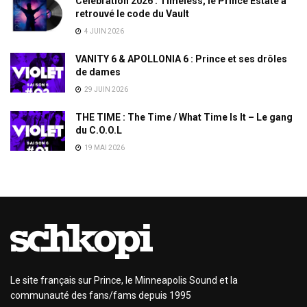
Celebration 2026 : Timeless, le Prince Estate a
retrouvé le code du Vault
4 JUIN 2026
VANITY 6 & APOLLONIA 6 : Prince et ses drôles
de dames
29 JUIN 2026
THE TIME : The Time / What Time Is It – Le gang
du C.O.O.L
19 MAI 2026
Le site français sur Prince, le Minneapolis Sound et la
communauté des fans/fams depuis 1995