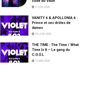
code du Vault
4 JUIN 2026
VANITY 6 & APOLLONIA 6 :
Prince et ses drôles de
dames
29 JUIN 2026
THE TIME : The Time / What
Time Is It – Le gang du
C.O.O.L
19 MAI 2026