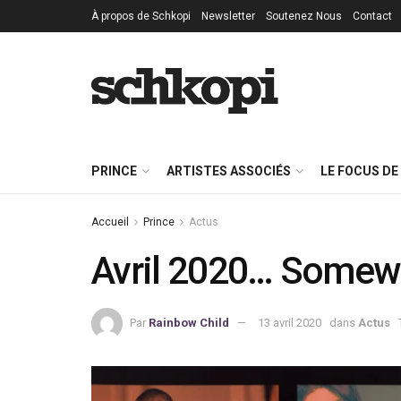
À propos de Schkopi
Newsletter
Soutenez Nous
Contact
PRINCE
ARTISTES ASSOCIÉS
LE FOCUS DE
Accueil
Prince
Actus
Avril 2020… Somewh
Par
Rainbow Child
13 avril 2020
dans
Actus