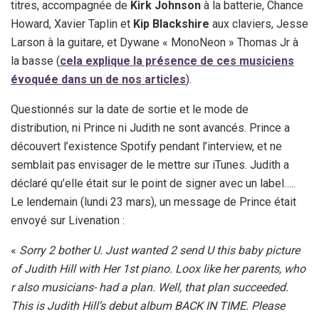
titres, accompagnée de
Kirk Johnson
à la batterie, Chance
Howard, Xavier Taplin et
Kip Blackshire
aux claviers, Jesse
Larson à la guitare, et Dywane « MonoNeon » Thomas Jr à
la basse (
cela explique la présence de ces musiciens
évoquée dans un de nos articles
).
Questionnés sur la date de sortie et le mode de
distribution, ni Prince ni Judith ne sont avancés. Prince a
découvert l’existence Spotify pendant l’interview, et ne
semblait pas envisager de le mettre sur iTunes. Judith a
déclaré qu’elle était sur le point de signer avec un label…..
Le lendemain (lundi 23 mars), un message de Prince était
envoyé sur Livenation :
«
Sorry 2 bother U. Just wanted 2 send U this baby picture
of Judith Hill with Her 1st piano. Loox like her parents, who
r also musicians- had a plan. Well, that plan succeeded.
This is Judith Hill’s debut album BACK IN TIME. Please