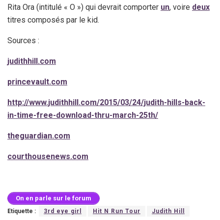
Rita Ora (intitulé « O ») qui devrait comporter
un
, voire
deux
titres composés par le kid.
Sources :
judithhill.com
princevault.com
http://www.judithhill.com/2015/03/24/judith-hills-back-
in-time-free-download-thru-march-25th/
theguardian.com
courthousenews.com
On en parle sur le forum
Etiquette :
3rd eye girl
Hit N Run Tour
Judith Hill