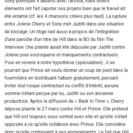
Sony prévoyait 4 albums avec l’artiste, mais divers
éléments ont fait capoter ces projets bien que le travail ait
été entamé (cf. les 4 chansons citées plus haut). La rupture
entre Jolene Cherry et Sony met Judith dans une situation
de blocage. Un litige nait aussi à propos de l’intégration
d’une parodie d’un titre de Hill dans la BO du film The
Interview. Une plainte aurait été déposée par Judith contre
Jolene pour escroquerie et manquements contractuels.
Pour en revenir à notre hypothèse (spéculation) , il se
pourrait que Prince ait voulu donner un coup de pied dans la
fourmilière en distribuant l’album gratuitement, pensant
éviter tout risque contractuel ou conflit d’intérêt, aucune
somme n’étant perçue par lui, Judith ou son ancienne
productrice. Après la diffusion de « Back In Time », Cherry
dépose plainte le 27 mars contre Hill et Prince. Elle prétend
que Hill est toujours sous contrat avec elle et qu’elle s’était
opposée à ce qu’elle collabore avec Prince. Elle considère
donc qu’elle contrevient à ses engagements. Le fait que Hill