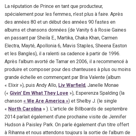
La réputation de Prince en tant que producteur,
spécialement pour les femmes, n’est plus à faire. Après
des années 80 et un début des années 90 fastes en
albums et chansons données (de Vanity 6 à Rosie Gaines
en passant par Sheila E., Martika, Chaka Khan, Carmen
Electra, Mayté, Apollonia 6, Mavis Staples, Sheena Easton
et les Bangles), il a ralenti sa cadence à partir de 1996.
Après l’album avorté de Tamar en 2006, il a recommencé à
produire et composer pour des chanteuses à plus ou moins
grande échelle en commençant par Bria Valente (album
« Elixir »), puis Andy Allo,
Liv Warfield
, Janelle Monae
(«
Givin’ Em What They Love
»), Esperenza Spalding (la
chanson
« We Are America »
) et Shelby J. (le single
«
North Carolina
» ). L’article de Billboards de septembre
2014 parlait également d’une prochaine visite de Jennifer
Hudson à Paisley Park. On parle également d’un titre offert
à Rihanna et nous attendons toujours la sortie de l’album de