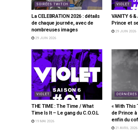
SOIRÉES TWITCH
VIOLET
La CELEBRATION 2026 : détails
VANITY 6 &
de chaque journée, avec de
Prince et s
nombreuses images
29 JUIN 2026
29 JUIN 2026
VIOLET
DERNIÈRES
THE TIME : The Time / What
« With This 
Time Is It – Le gang du C.O.O.L
de Prince à
enfin du co
19 MAI 2026
21 AVRIL 2026