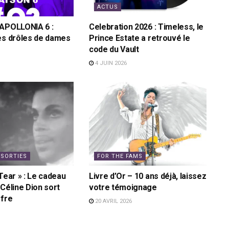
ACTUS
 APOLLONIA 6 :
Celebration 2026 : Timeless, le
es drôles de dames
Prince Estate a retrouvé le
code du Vault
4 JUIN 2026
 SORTIES
FOR THE FAMS
Tear » : Le cadeau
Livre d’Or – 10 ans déjà, laissez
 Céline Dion sort
votre témoignage
ffre
20 AVRIL 2026