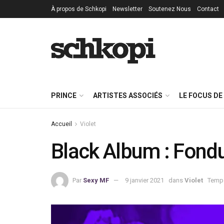
À propos de Schkopi
Newsletter
Soutenez Nous
Contact
PRINCE
ARTISTES ASSOCIÉS
LE FOCUS DE
Accueil
Violet
Black Album : Fondu
Par
Sexy MF
9 janvier 2021
dans
Violet
Temps