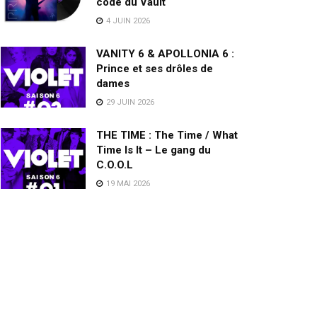
code du Vault
4 JUIN 2026
VANITY 6 & APOLLONIA 6 :
Prince et ses drôles de
dames
29 JUIN 2026
THE TIME : The Time / What
Time Is It – Le gang du
C.O.O.L
19 MAI 2026