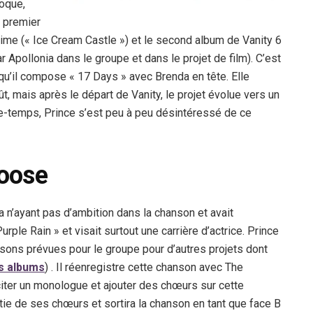
oque,
n premier
 Time (« Ice Cream Castle ») et le second album de Vanity 6
r Apollonia dans le groupe et dans le projet de film). C’est
qu’il compose « 17 Days » avec Brenda en tête. Elle
, mais après le départ de Vanity, le projet évolue vers un
ntre-temps, Prince s’est peu à peu désintéressé de ce
hoose
a n’ayant pas d’ambition dans la chanson et avait
Purple Rain » et visait surtout une carrière d’actrice. Prince
sons prévues pour le groupe pour d’autres projets dont
es albums
) . Il réenregistre cette chanson avec The
citer un monologue et ajouter des chœurs sur cette
tie de ses chœurs et sortira la chanson en tant que face B