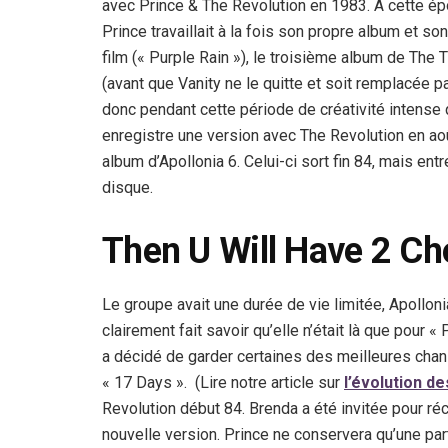
avec Prince & The Revolution en 1983. A cette ép
Prince travaillait à la fois son propre album et so
film (« Purple Rain »), le troisième album de The
(avant que Vanity ne le quitte et soit remplacée pa
donc pendant cette période de créativité intense 
enregistre une version avec The Revolution en août
album d’Apollonia 6. Celui-ci sort fin 84, mais e
disque.
Then U Will Have 2 C
Le groupe avait une durée de vie limitée, Apolloni
clairement fait savoir qu’elle n’était là que pour « 
a décidé de garder certaines des meilleures chan
« 17 Days ». (Lire notre article sur
l’évolution d
Revolution début 84. Brenda a été invitée pour ré
nouvelle version. Prince ne conservera qu’une par