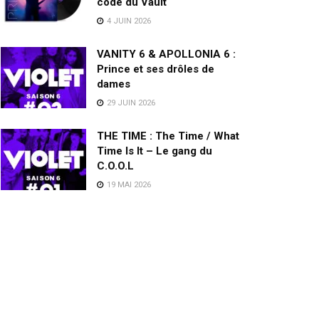
code du Vault
4 JUIN 2026
VANITY 6 & APOLLONIA 6 :
Prince et ses drôles de
dames
29 JUIN 2026
THE TIME : The Time / What
Time Is It – Le gang du
C.O.O.L
19 MAI 2026