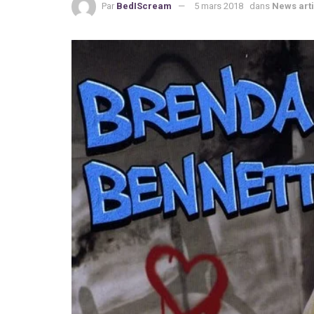
Par
BedIScream
5 mars 2018
dans
News arti