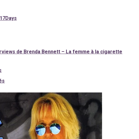
/17Days
erviews de Brenda Bennett – La femme à la cigarette
s
és