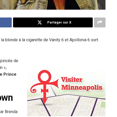
Partager sur X
la blonde à la cigarette de Vanity 6 et Apollonia 6 sort
 pincée de
n »,
ue Prince
own
par Brenda