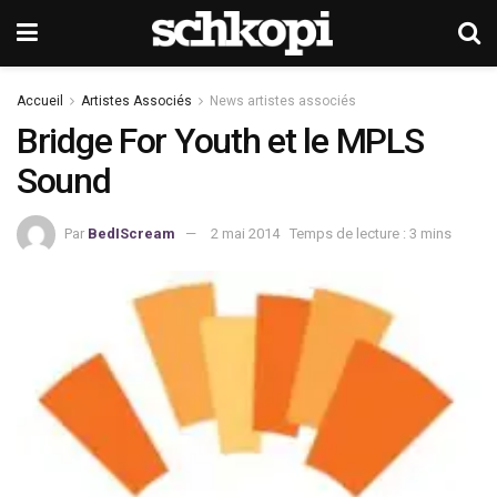
Accueil
Artistes Associés
News artistes associés
Bridge For Youth et le MPLS
Sound
Par
BedIScream
2 mai 2014
Temps de lecture : 3 mins