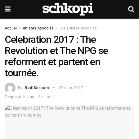
Accueil
Artistes Associés
Live artistes associés
Celebration 2017 : The
Revolution et The NPG se
reforment et partent en
tournée.
Par
BedIScream
25 mars 2017
Temps de lecture : 5 mins