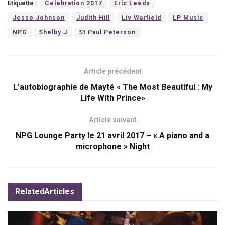
Etiquette :
Celebration 2017
Eric Leeds
Jesse Johnson
Judith Hill
Liv Warfield
LP Music
NPG
Shelby J
St Paul Peterson
Article précédent
L’autobiographie de Mayté « The Most Beautiful : My
Life With Prince»
Article suivant
NPG Lounge Party le 21 avril 2017 – « A piano and a
microphone » Night
Related
Articles