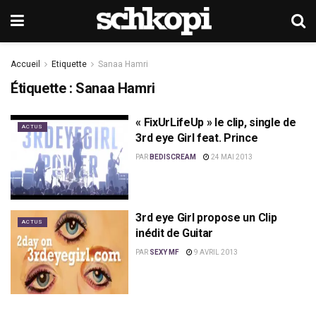
Accueil
Etiquette
Sanaa Hamri
Étiquette :
Sanaa Hamri
« FixUrLifeUp » le clip, single de
ACTUS
3rd eye Girl feat. Prince
PAR
BEDISCREAM
24 MAI 2013
3rd eye Girl propose un Clip
ACTUS
inédit de Guitar
PAR
SEXY MF
9 AVRIL 2013