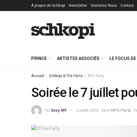
À propos de Schkopi
Newsletter
Soutenez Nous
Contact
PRINCE
ARTISTES ASSOCIÉS
LE FOCUS DE
Accueil
Schkopi & The Fams
NPG Party
Soirée le 7 juillet p
Par
Sexy MF
2 juillet 2010
dans
NPG Party
T