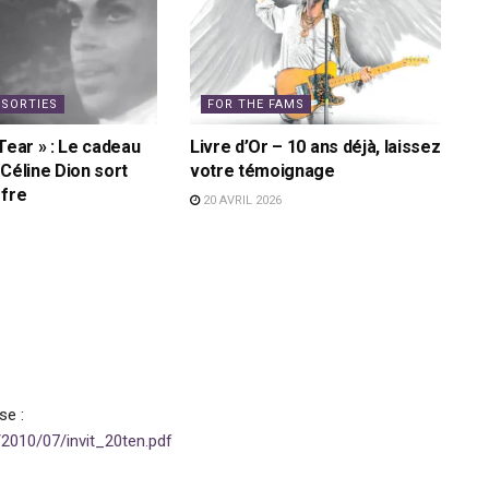
 SORTIES
FOR THE FAMS
Tear » : Le cadeau
Livre d’Or – 10 ans déjà, laissez
 Céline Dion sort
votre témoignage
ffre
20 AVRIL 2026
se :
2010/07/invit_20ten.pdf