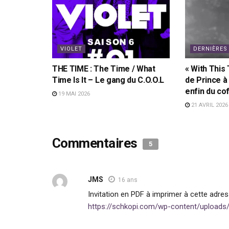
VIOLET
DERNIÈRES
THE TIME : The Time / What
« With This 
Time Is It – Le gang du C.O.O.L
de Prince à
enfin du co
19 MAI 2026
21 AVRIL 2026
Commentaires
5
JMS
16 ans
Invitation en PDF à imprimer à cette adres
https://schkopi.com/wp-content/uploads/