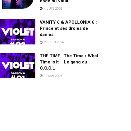
code du Vault
4 JUIN 2026
VANITY 6 & APOLLONIA 6 :
Prince et ses drôles de
dames
29 JUIN 2026
THE TIME : The Time / What
Time Is It – Le gang du
C.O.O.L
19 MAI 2026