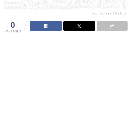
Gagnez "Reed My Lips"
0
PARTAGES