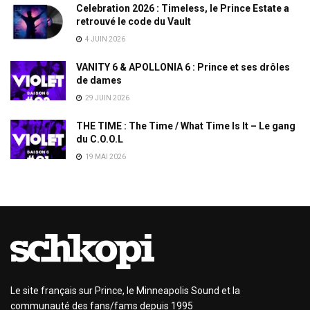
Celebration 2026 : Timeless, le Prince Estate a
retrouvé le code du Vault
4 JUIN 2026
VANITY 6 & APOLLONIA 6 : Prince et ses drôles
de dames
29 JUIN 2026
THE TIME : The Time / What Time Is It – Le gang
du C.O.O.L
19 MAI 2026
Le site français sur Prince, le Minneapolis Sound et la
communauté des fans/fams depuis 1995