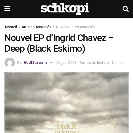
Accueil
Artistes Associés
News artistes associés
Nouvel EP d’Ingrid Chavez –
Deep (Black Eskimo)
Par
BedIScream
22 juin 2013
Temps de lecture : 1 mins