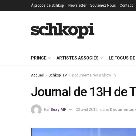
À propos de Schkopi
Newsletter
Soutenez Nous
Contact
PRINCE
ARTISTES ASSOCIÉS
LE FOCUS DE
Accueil
Schkopi TV
Documentaires & Show TV
Journal de 13H de T
Par
Sexy MF
22 avril 2016
dans
Documentair