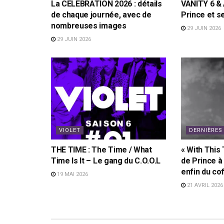
La CELEBRATION 2026 : détails
VANITY 6 &
de chaque journée, avec de
Prince et s
nombreuses images
29 JUIN 2026
29 JUIN 2026
VIOLET
DERNIÈRES
THE TIME : The Time / What
« With This 
Time Is It – Le gang du C.O.O.L
de Prince à
enfin du co
19 MAI 2026
21 AVRIL 2026