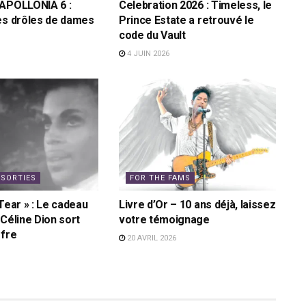
 APOLLONIA 6 :
Celebration 2026 : Timeless, le
es drôles de dames
Prince Estate a retrouvé le
code du Vault
4 JUIN 2026
 SORTIES
FOR THE FAMS
Tear » : Le cadeau
Livre d’Or – 10 ans déjà, laissez
 Céline Dion sort
votre témoignage
ffre
20 AVRIL 2026