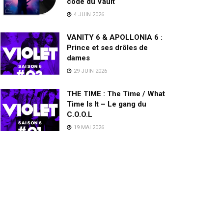
code du Vault
4 JUIN 2026
VANITY 6 & APOLLONIA 6 :
Prince et ses drôles de
dames
29 JUIN 2026
THE TIME : The Time / What
Time Is It – Le gang du
C.O.O.L
19 MAI 2026