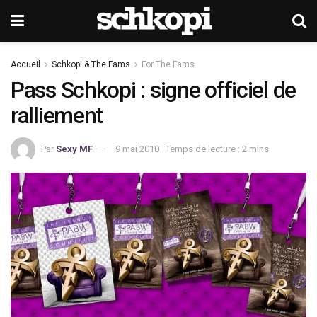
Accueil
Schkopi & The Fams
For The Fams
Pass Schkopi : signe officiel de
ralliement
Par
Sexy MF
9 mai 2010
Temps de lecture : 2 mins