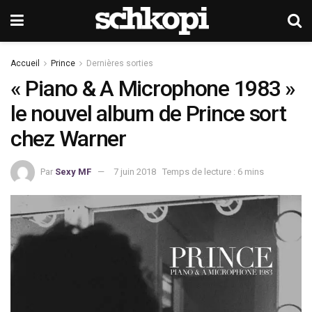
Accueil
Prince
Dernières sorties
« Piano & A Microphone 1983 »
le nouvel album de Prince sort
chez Warner
Par
Sexy MF
7 juin 2018
Temps de lecture : 6 mins