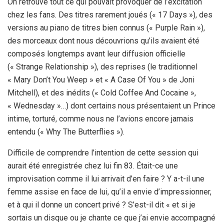
On retrouve tout ce qui pouvait provoquer de l’excitation
chez les fans. Des titres rarement joués (« 17 Days »), des
versions au piano de titres bien connus (« Purple Rain »),
des morceaux dont nous découvrions qu’ils avaient été
composés longtemps avant leur diffusion officielle
(« Strange Relationship »), des reprises (le traditionnel
« Mary Don’t You Weep » et « A Case Of You » de Joni
Mitchell), et des inédits (« Cold Coffee And Cocaine »,
« Wednesday »…) dont certains nous présentaient un Prince
intime, torturé, comme nous ne l’avions encore jamais
entendu (« Why The Butterflies »).
Difficile de comprendre l’intention de cette session qui
aurait été enregistrée chez lui fin 83. Était-ce une
improvisation comme il lui arrivait d’en faire ? Y a-t-il une
femme assise en face de lui, qu’il a envie d’impressionner,
et à qui il donne un concert privé ? S’est-il dit « et si je
sortais un disque ou je chante ce que j’ai envie accompagné