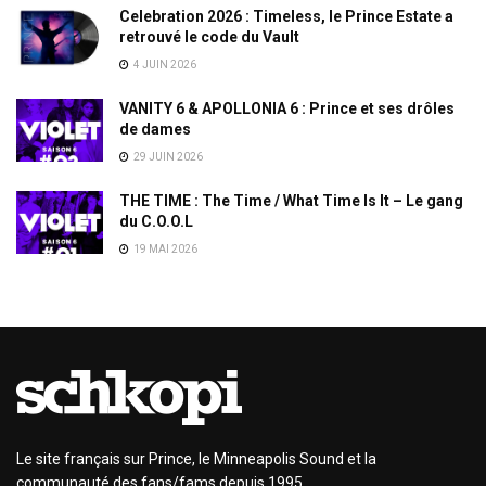
Celebration 2026 : Timeless, le Prince Estate a
retrouvé le code du Vault
4 JUIN 2026
VANITY 6 & APOLLONIA 6 : Prince et ses drôles
de dames
29 JUIN 2026
THE TIME : The Time / What Time Is It – Le gang
du C.O.O.L
19 MAI 2026
Le site français sur Prince, le Minneapolis Sound et la
communauté des fans/fams depuis 1995