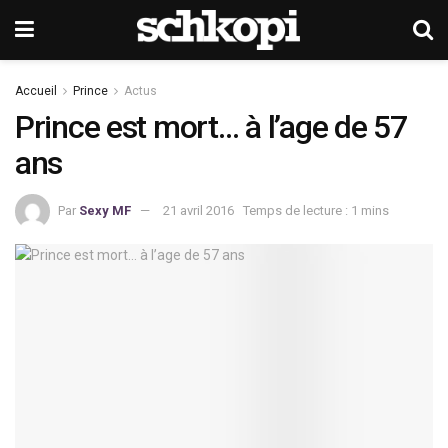
Accueil
Prince
Actus
Prince est mort… à l’age de 57
ans
Par
Sexy MF
21 avril 2016
Temps de lecture : 1 mins