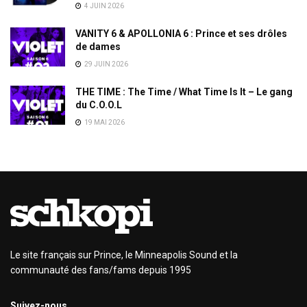
4 JUIN 2026
VANITY 6 & APOLLONIA 6 : Prince et ses drôles
de dames
29 JUIN 2026
THE TIME : The Time / What Time Is It – Le gang
du C.O.O.L
19 MAI 2026
Le site français sur Prince, le Minneapolis Sound et la
communauté des fans/fams depuis 1995
Suivez-nous