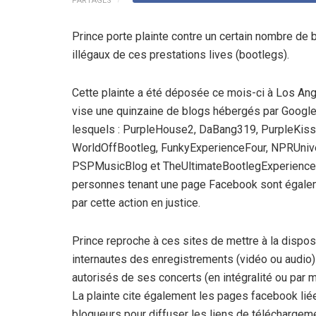
PARTAGES
Prince porte plainte contre un certain nombre de
illégaux de ces prestations lives (bootlegs).
Cette plainte a été déposée ce mois-ci à Los Ang
vise une quinzaine de blogs hébergés par Googl
lesquels : PurpleHouse2, DaBang319, PurpleKis
WorldOffBootleg, FunkyExperienceFour, NPRUniv
PSPMusicBlog et TheUltimateBootlegExperience
personnes tenant une page Facebook sont égale
par cette action en justice.
Prince reproche à ces sites de mettre à la dispos
internautes des enregistrements (vidéo ou audio)
autorisés de ses concerts (en intégralité ou par 
La plainte cite également les pages facebook liée
blogueurs pour diffuser les liens de téléchargemen