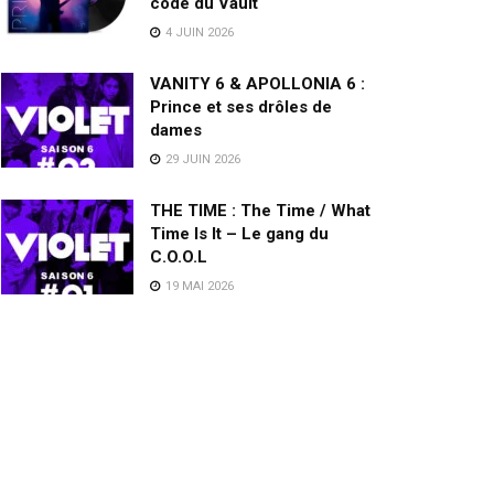
code du Vault
4 JUIN 2026
VANITY 6 & APOLLONIA 6 :
Prince et ses drôles de
dames
29 JUIN 2026
THE TIME : The Time / What
Time Is It – Le gang du
C.O.O.L
19 MAI 2026