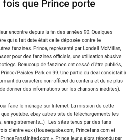
 fois que Prince porte
leur encontre depuis la fin des années 90. Quelques
e qui a fait date était celle déposée contre le
res fanzines. Prince, représenté par Londell McMillan,
sser pour des fanzines officiels, une utilisation abusive
ootlegs. Beaucoup de fanzines ont cessé d’être publiés,
Prince/Paisley Park en 99. Une partie du deal consistait à
ormant du caractère non-officiel du contenu et de ne plus
é de donner des informations sur les chansons inédites).
our faire le ménage sur Internet. La mission de cette
ls que youtube, ebay autres site de téléchargements les
s, enregistrements…). Les sites tenus par des fans
 Trois d’entre eux (Housequake.com, Princefans.com et
 PrinceFansUnited.com ». Prince leur a alors répondu par