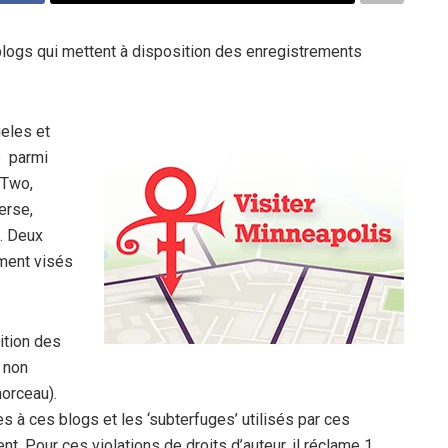
 blogs qui mettent à disposition des enregistrements
eles et
e parmi
sTwo,
erse,
. Deux
ment visés
ition des
 non
morceau).
s à ces blogs et les ‘subterfuges’ utilisés par ces
t. Pour ces violations de droits d’auteur, il réclame 1