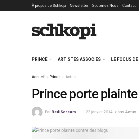
À propos de Schkopi
Newsletter
Soutenez Nous
Contact
PRINCE
ARTISTES ASSOCIÉS
LE FOCUS DE
Accueil
Prince
Actus
Prince porte plainte
Par
BedIScream
22 janvier 2014
dans
Actus