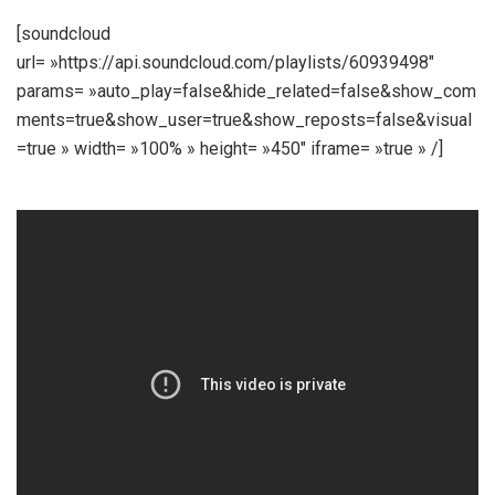
[soundcloud
url= »https://api.soundcloud.com/playlists/60939498″
params= »auto_play=false&hide_related=false&show_com
ments=true&show_user=true&show_reposts=false&visual
=true » width= »100% » height= »450″ iframe= »true » /]