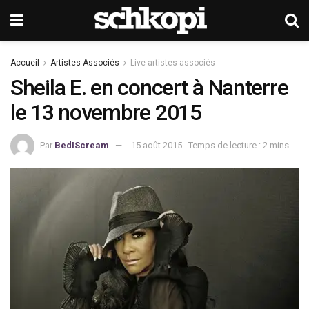
Accueil
Artistes Associés
Live artistes associés
Sheila E. en concert à Nanterre
le 13 novembre 2015
Par
BedIScream
15 août 2015
Temps de lecture : 2 mins