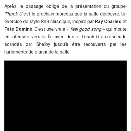
Après le passage obligé de la présentation du groupe,
Thank U
est le prochain morceau que la salle découvre. Un
exercice de style RnB classique, inspiré par
Ray Charles
et
Fats Domino
. C’est une vraie «
feel good song
» qui monte
en intensité vers la fin avec des «
Thank U
» crescendo
scandés par Shelby jusqu’à être recouverts par les
hurlements de plaisir de la salle.