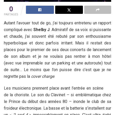
0
PARTAGES
Autant l’avouer tout de go, j’ai toujours entretenu un rapport
compliqué avec
Shelby J
. Admiratif de sa voix si puissante
et chaude, j’ai souvent été rebuté par son enthousiasme
hyperbolique et donc parfois irritant. Mais il restait des
places pour le premier de ses deux concerts de lancement
de son album et je ne voulais pas rentrer à mon hôtel
(avec vue imprenable sur un parking et une autoroute) tout
de suite… Le moins que l’on puisse dire c’est que je ne
regrette pas la
cover charge
.
Les musiciens prennent place avant l’entrée en scène
de la choriste. Le son du Clavinet – si emblématique chez
le Prince du début des années 80 – inonde le club de sa
froideur électronique. La basse et la batterie s’installent sur
un «
2 and 4
» impeccablement en place. C’est ultra
tight
.