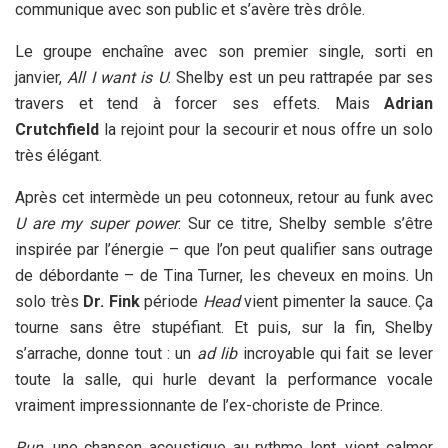
communique avec son public et s’avère très drôle.
Le groupe enchaîne avec son premier single, sorti en
janvier,
All I want is U
. Shelby est un peu rattrapée par ses
travers et tend à forcer ses effets. Mais
Adrian
Crutchfield
la rejoint pour la secourir et nous offre un solo
très élégant.
Après cet intermède un peu cotonneux, retour au funk avec
U are my super power
. Sur ce titre, Shelby semble s’être
inspirée par l’énergie – que l’on peut qualifier sans outrage
de débordante – de Tina Turner, les cheveux en moins. Un
solo très
Dr. Fink
période
Head
vient pimenter la sauce. Ça
tourne sans être stupéfiant. Et puis, sur la fin, Shelby
s’arrache, donne tout : un
ad lib
incroyable qui fait se lever
toute la salle, qui hurle devant la performance vocale
vraiment impressionnante de l’ex-choriste de Prince.
Run
, une chanson acoustique au rythme lent, vient calmer