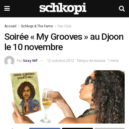
Accueil
Schkopi & The Fams
Fan Club
Soirée « My Grooves » au Djoon
le 10 novembre
Par
Sexy MF
12 octobre 2012
Temps de lecture : 1 mins