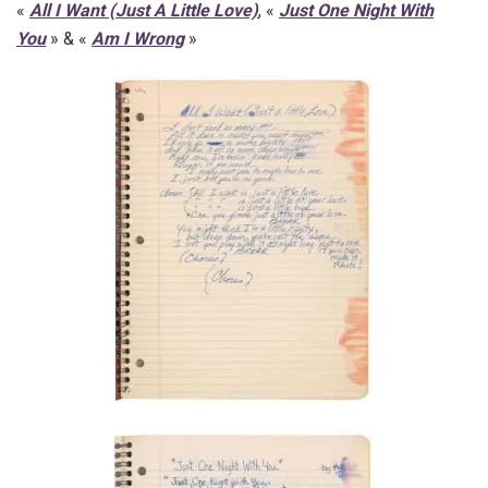
«
All I Want (Just A Little Love)
, «
Just One Night With
You
» & «
Am I Wrong
»