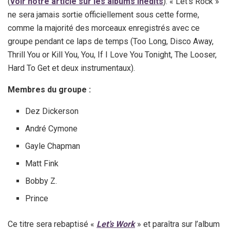
(
voir notre article sur les albums inédits
). « Let’s Rock »
ne sera jamais sortie officiellement sous cette forme,
comme la majorité des morceaux enregistrés avec ce
groupe pendant ce laps de temps (Too Long, Disco Away,
Thrill You or Kill You, You, If I Love You Tonight, The Looser,
Hard To Get et deux instrumentaux).
Membres du groupe :
Dez Dickerson
André Cymone
Gayle Chapman
Matt Fink
Bobby Z.
Prince
Ce titre sera rebaptisé «
Let’s Work
» et paraîtra sur l’album