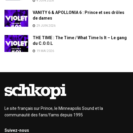
4 JUIN 2026
VANITY 6 & APOLLONIA 6 : Prince et ses drôles
de dames
29 JUIN 2026
THE TIME : The Time / What Time Is It – Le gang
du C.O.O.L
19 MAI 2026
Le site français sur Prince, le Minneapolis Sound et la
communauté des fans/fams depuis 1995
Suivez-nous