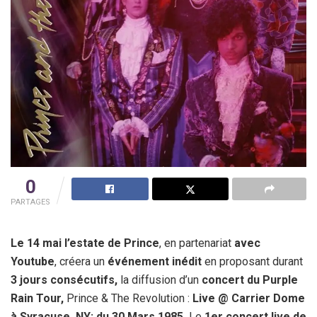
0
PARTAGES
Le 14 mai l’estate de Prince
, en partenariat
avec
Youtube
, créera un
événement inédit
en proposant durant
3 jours consécutifs,
la diffusion d’un
concert du Purple
Rain Tour,
Prince & The Revolution :
Live @ Carrier Dome
à Syracuse, NY; du 30 Mars 1985.
Le
1er concert live de