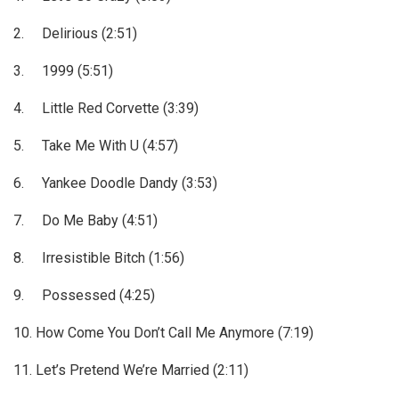
2. Delirious (2:51)
3. 1999 (5:51)
4. Little Red Corvette (3:39)
5. Take Me With U (4:57)
6. Yankee Doodle Dandy (3:53)
7. Do Me Baby (4:51)
8. Irresistible Bitch (1:56)
9. Possessed (4:25)
10.
How Come You Don’t Call Me Anymore (7:19)
11. Let’s Pretend We’re Married (2:11)