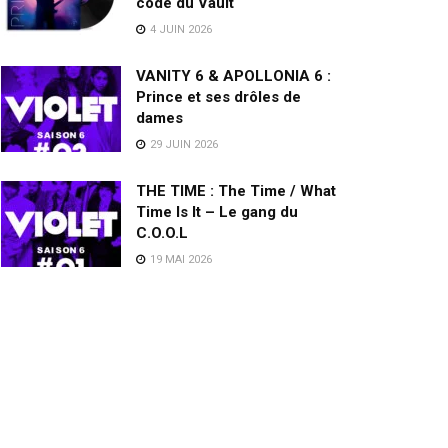
code du Vault
4 JUIN 2026
VANITY 6 & APOLLONIA 6 :
Prince et ses drôles de
dames
29 JUIN 2026
THE TIME : The Time / What
Time Is It – Le gang du
C.O.O.L
19 MAI 2026