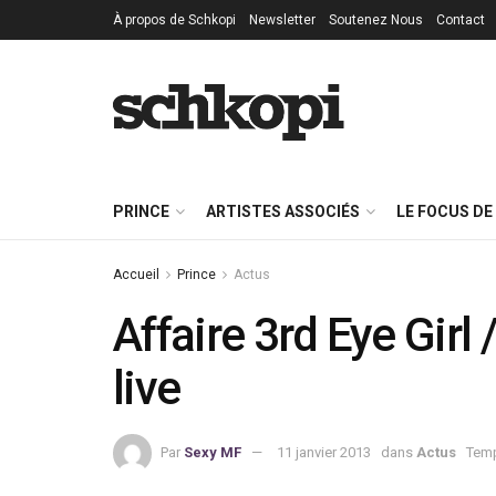
À propos de Schkopi
Newsletter
Soutenez Nous
Contact
PRINCE
ARTISTES ASSOCIÉS
LE FOCUS DE
Accueil
Prince
Actus
Affaire 3rd Eye Gir
live
Par
Sexy MF
11 janvier 2013
dans
Actus
Temp