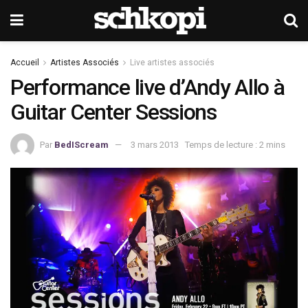
Accueil
Artistes Associés
Live artistes associés
Performance live d’Andy Allo à
Guitar Center Sessions
Par
BedIScream
3 mars 2013
Temps de lecture : 2 mins