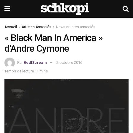
Accueil
Artistes Associés
News artistes associés
« Black Man In America »
d’Andre Cymone
Par
BedIScream
2 octobre 2016
Temps de lecture : 1 mins