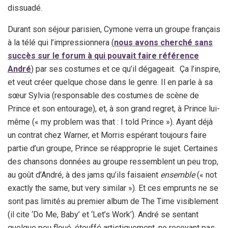
dissuadé.
Durant son séjour parisien, Cymone verra un groupe français
à la télé qui l’impressionnera (
nous avons cherché sans
succès sur le forum à qui pouvait faire référence
André
) par ses costumes et ce qu’il dégageait. Ça l’inspire,
et veut créer quelque chose dans le genre. Il en parle à sa
sœur Sylvia (responsable des costumes de scène de
Prince et son entourage), et, à son grand regret, à Prince lui-
même (« my problem was that : I told Prince »). Ayant déjà
un contrat chez Warner, et Morris espérant toujours faire
partie d’un groupe, Prince se réapproprie le sujet. Certaines
des chansons données au groupe ressemblent un peu trop,
au goût d’André, à des jams qu’ils faisaient
ensemble
(« not
exactly the same, but very similar »). Et ces emprunts ne se
sont pas limités au premier album de The Time visiblement
(il cite ‘Do Me, Baby’ et ‘Let’s Work’). André se sentant
quelque peu floué, étouffé artistiquement, ne recevant pas