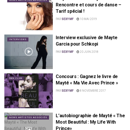
NEWS ARTISTES ASSOCIÉS
Rencontre et cours de danse –
Tarif spécial !
PAR
SEXY MF
10 MAI 2019
Interview exclusive de Mayte
INTERVIEWS
Garcia pour Schkopi
PAR
SEXY MF
20 JUIN 2018
Concours : Gagnez le livre de
FAN CLUB
Mayté « Ma Vie Avec Prince »
PAR
SEXY MF
8 NOVEMBRE 2017
L’autobiographie de Mayté « The
NEWS ARTISTES ASSOCIÉS
Most Beautiful : My Life With
Prince»