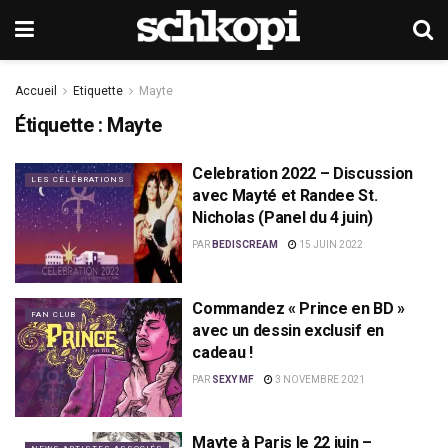
Accueil
Etiquette
Mayte
Étiquette :
Mayte
Celebration 2022 – Discussion
LES CÉLÉBRATIONS
avec Mayté et Randee St.
Nicholas (Panel du 4 juin)
PAR
BEDISCREAM
15 JUIN 2022
Commandez « Prince en BD »
FAN CLUB
avec un dessin exclusif en
cadeau !
PAR
SEXY MF
3 NOVEMBRE 2021
Mayte à Paris le 22 juin –