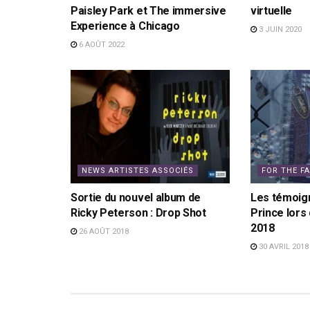
Paisley Park et The immersive
virtuelle
Experience à Chicago
3 JUIN 2020
6 AOÛT 2022
NEWS ARTISTES ASSOCIÉS
FOR THE F
Sortie du nouvel album de
Les témoig
Ricky Peterson : Drop Shot
Prince lors 
2018
26 AOÛT 2018
30 AVRIL 2018