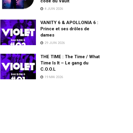
code du Vault
4 JUIN 2026
VANITY 6 & APOLLONIA 6 :
Prince et ses drôles de
dames
29 JUIN 2026
THE TIME : The Time / What
Time Is It – Le gang du
C.O.O.L
19 MAI 2026