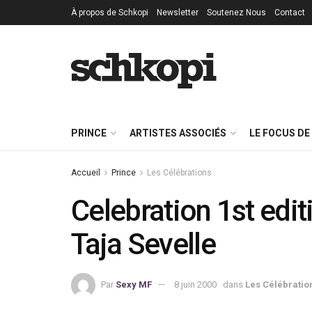
À propos de Schkopi
Newsletter
Soutenez Nous
Contact
PRINCE
ARTISTES ASSOCIÉS
LE FOCUS DE
Accueil
Prince
Les Célébrations
Celebration 1st edit
Taja Sevelle
Par
Sexy MF
8 juin 2000
dans
Les Célébratio