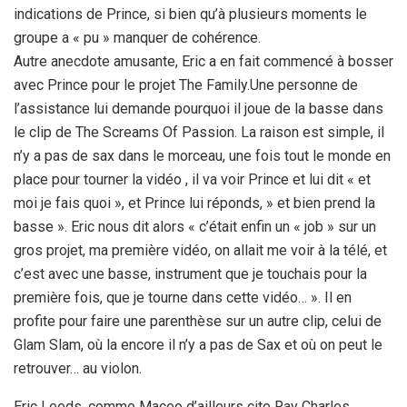
indications de Prince, si bien qu’à plusieurs moments le
groupe a « pu » manquer de cohérence.
Autre anecdote amusante, Eric a en fait commencé à bosser
avec Prince pour le projet The Family.Une personne de
l’assistance lui demande pourquoi il joue de la basse dans
le clip de The Screams Of Passion. La raison est simple, il
n’y a pas de sax dans le morceau, une fois tout le monde en
place pour tourner la vidéo , il va voir Prince et lui dit « et
moi je fais quoi », et Prince lui réponds, » et bien prend la
basse ». Eric nous dit alors « c’était enfin un « job » sur un
gros projet, ma première vidéo, on allait me voir à la télé, et
c’est avec une basse, instrument que je touchais pour la
première fois, que je tourne dans cette vidéo… ». Il en
profite pour faire une parenthèse sur un autre clip, celui de
Glam Slam, où la encore il n’y a pas de Sax et où on peut le
retrouver… au violon.
Eric Leeds, comme Maceo d’ailleurs cite Ray Charles