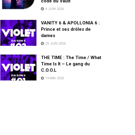
code du Vault
4 JUIN 2026
VANITY 6 & APOLLONIA 6 :
Prince et ses drôles de
dames
29 JUIN 2026
THE TIME : The Time / What
Time Is It – Le gang du
C.O.O.L
19 MAI 2026