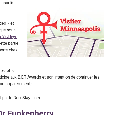
essortir
.
ded » et
» que nous
e 3rd Eye
tte partie
 sorte chez
nae et le
articipe aux B.E.T Awards et son intention de continuer les
mort apparemment) .
 par le Doc. Stay tuned.
 Dr Funkenberry