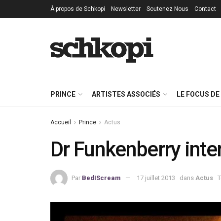
À propos de Schkopi
Newsletter
Soutenez Nous
Contact
PRINCE
ARTISTES ASSOCIÉS
LE FOCUS DE
Accueil
Prince
Actus
Dr Funkenberry inter
Par
BedIScream
17 juillet 2013
dans
Actus
T