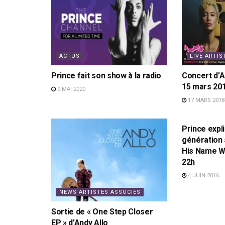
ACTUS
LIVE ARTIS
Prince fait son show à la radio
Concert d’A
15 mars 20
9 MAI 2020
17 MARS 2018
ACTUS
Prince expli
génération 
His Name Wa
22h
4 JUIN 2016
NEWS ARTISTES ASSOCIÉS
Sortie de « One Step Closer
EP » d’Andy Allo