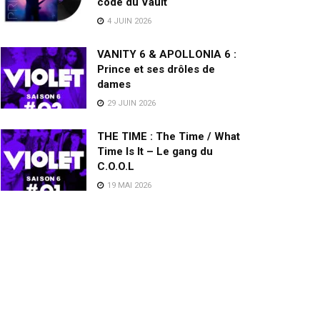
code du Vault
4 JUIN 2026
VANITY 6 & APOLLONIA 6 :
Prince et ses drôles de
dames
29 JUIN 2026
THE TIME : The Time / What
Time Is It – Le gang du
C.O.O.L
19 MAI 2026