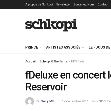
À propos de Schkopi
Newsletter
Soutenez Nous
Contact
PRINCE
ARTISTES ASSOCIÉS
LE FOCUS DE
Accueil
Schkopi & The Fams
NPG Party
fDeluxe en concert l
Reservoir
Par
Sexy MF
12 décembre 2011
dans
NPG Pa