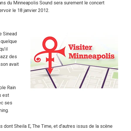
ans du Minneapolis Sound sera surement le concert
rvoir le 18 janvier 2012.
de Sinead
 quelque
u’il
 jazz des
son avait
ple Rain
s est
ec ses
ning.
es dont Sheila E, The Time, et d’autres issus de la scène