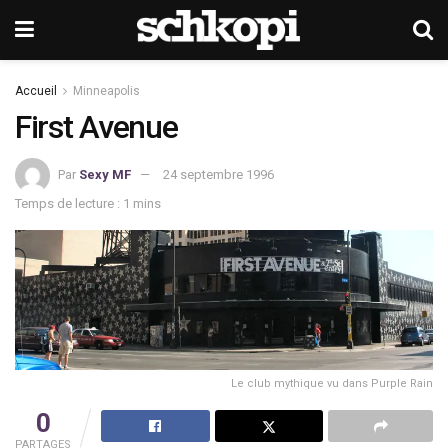
Accueil
Minneapolis
First Avenue
Par
Sexy MF
24 septembre 1996
Temps de lecture : 1 mins
Le club mythique vu dans Purple Rain
0
PARTAGES