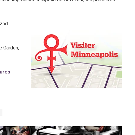
Izod
e Garden,
eures