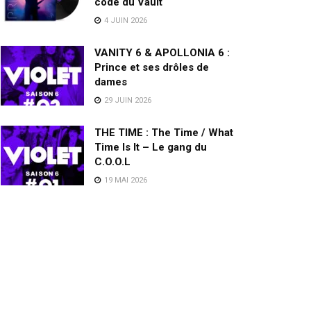
code du Vault
4 JUIN 2026
VANITY 6 & APOLLONIA 6 :
Prince et ses drôles de
dames
29 JUIN 2026
THE TIME : The Time / What
Time Is It – Le gang du
C.O.O.L
19 MAI 2026