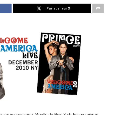
Partager sur X
moins improvisée a l’Apollo de New York, les premières