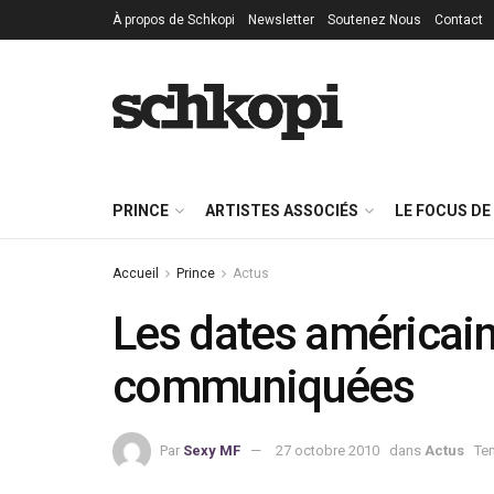
À propos de Schkopi
Newsletter
Soutenez Nous
Contact
PRINCE
ARTISTES ASSOCIÉS
LE FOCUS DE
Accueil
Prince
Actus
Les dates américain
communiquées
Par
Sexy MF
27 octobre 2010
dans
Actus
Tem