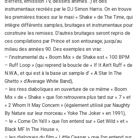
d’effets, émission TV, dessins animés…) et des
instrumentaux recréés par le DJ Simon Harris. On en trouve
les premières traces sur le maxi « Shake » de The Time, qui
intègre différents samples, bruitages et instrumentaux pour
construire les remixes. D’autres bruitages seront repris de
ces compilations par Prince et son entourage, jusqu’au
milieu des années 90. Des exemples en vrac :
– l’instrumental du « Boom Mix » de Shake est « 100 BPM
– Ruff Loop » (qui reprend la boucle de « If It Ain’t Ruff » de
N.W.A., et qui est à la base un sample d’ « A Star In The
Ghetto » d’Average White Band),
– les rires diaboliques en ouverture de ce même « Boom
Mix » de « Shake » que l’on retrouvera plus tard sur « 7 » et
« 2 Whom It May Concern » (également utilisé par Naughty
By Nature sur leur morceau « Yoke The Joker » en 1991),
– le « Come On Ya’ll » que l’on entend sur « Get Wild » et «
Black MF In The House »,
– les dialogues du film « Little Ceasar » que l’on entend sur