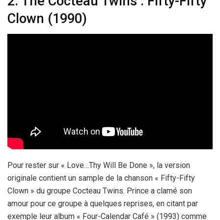
2. The Cocteau Twins : Fifty-Fifty
Clown (1990)
Pour rester sur « Love…Thy Will Be Done », la version
originale contient un sample de la chanson « Fifty-Fifty
Clown » du groupe Cocteau Twins. Prince a clamé son
amour pour ce groupe à quelques reprises, en citant par
exemple leur album « Four-Calendar Café » (1993) comme