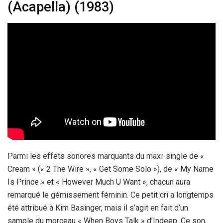
(Acapella) (1983)
Parmi les effets sonores marquants du maxi-single de «
Cream » (« 2 The Wire », « Get Some Solo »), de « My Name
Is Prince » et « However Much U Want », chacun aura
remarqué le gémissement féminin. Ce petit cri a longtemps
été attribué à Kim Basinger, mais il s’agit en fait d’un
sample du morceau « When Boys Talk » d’Indeep. Ce son,