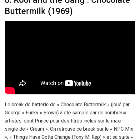
Buttermilk (1969)
Le break de batterie de « Chocolate Buttermilk » (joué par
George « Funky » Brown) a été samplé par de nombreux
artistes, dont Prince pour des titres inclus sur le maxi-
single de « Cream ». On retrouve ce break sur le « NPG Mix
», « Things Have Gotta Change (Tony M. Rap) » et sa suite «