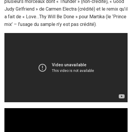
plusieurs morceaux dont « Thunder » (non-crédité), « Good
Judy Girlfriend » de Carmen Electra (crédité) et le remix qu’il
a fait de « Love…Thy Will Be Done » pour Martika (le ‘Prince
mix’ – l’usage du sample n’y est pas crédité).