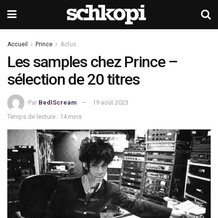
Accueil
Prince
Actus
Les samples chez Prince –
sélection de 20 titres
Par
BedIScream
19 août 2023
Temps de lecture : 14 mins