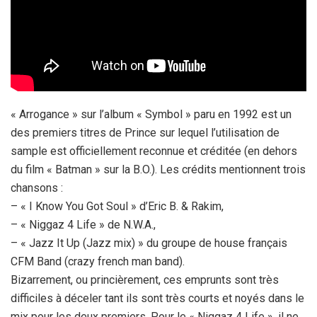
« Arrogance » sur l’album « Symbol » paru en 1992 est un
des premiers titres de Prince sur lequel l’utilisation de
sample est officiellement reconnue et créditée (en dehors
du film « Batman » sur la B.O.). Les crédits mentionnent trois
chansons :
– « I Know You Got Soul » d’Eric B. & Rakim,
– « Niggaz 4 Life » de N.W.A.,
– « Jazz It Up (Jazz mix) » du groupe de house français
CFM Band (crazy french man band).
Bizarrement, ou princièrement, ces emprunts sont très
difficiles à déceler tant ils sont très courts et noyés dans le
mix pour les deux premiers. Pour le « Niggaz 4 Life », il ne