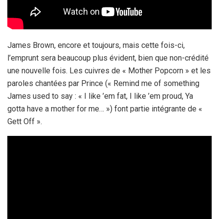
James Brown, encore et toujours, mais cette fois-ci,
l’emprunt sera beaucoup plus évident, bien que non-crédité
une nouvelle fois. Les cuivres de « Mother Popcorn » et les
paroles chantées par Prince (« Remind me of something
James used to say : « I like ’em fat, I like ’em proud, Ya
gotta have a mother for me… ») font partie intégrante de «
Gett Off ».