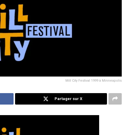
Mill City Festival 1999 à Minneapolis
Partager sur X