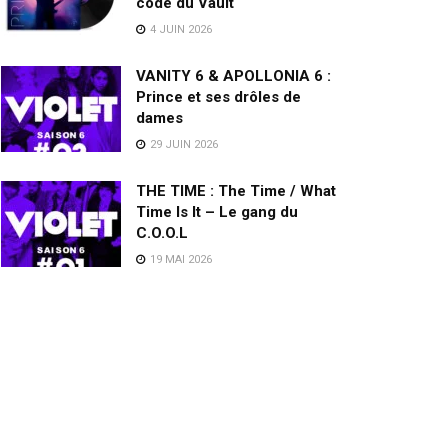
code du Vault
4 JUIN 2026
VANITY 6 & APOLLONIA 6 :
Prince et ses drôles de
dames
29 JUIN 2026
THE TIME : The Time / What
Time Is It – Le gang du
C.O.O.L
19 MAI 2026