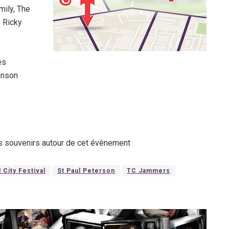
mily, The
 Ricky
es
hnson
es souvenirs autour de cet évènement
l City Festival
St Paul Peterson
TC Jammers