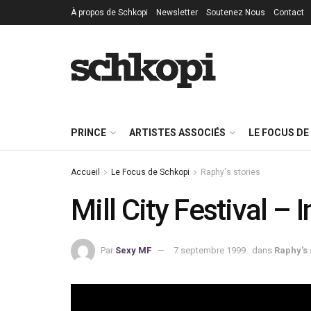
À propos de Schkopi
Newsletter
Soutenez Nous
Contact
PRINCE
ARTISTES ASSOCIÉS
LE FOCUS DE
Accueil
Le Focus de Schkopi
Raphy's stories
Mill City Festival – 
Par
Sexy MF
7 septembre 1999
dans
Raphy's 