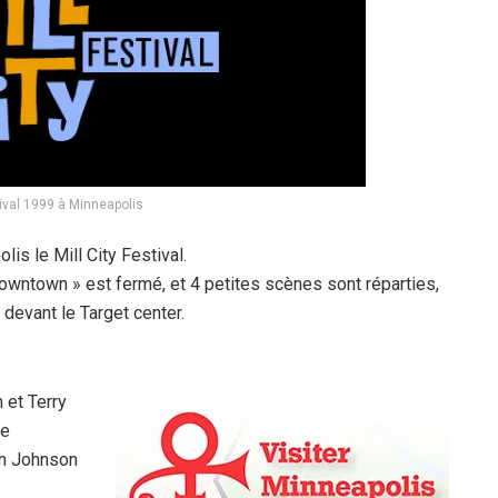
tival 1999 à Minneapolis
is le Mill City Festival.
 downtown » est fermé, et 4 petites scènes sont réparties,
devant le Target center.
 et Terry
me
an Johnson