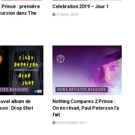
e Prince : première
Celebration 2019 – Jour 1
ncursion dans The
27 AVRIL 2019
STES ASSOCIÉS
NEWS ARTISTES ASSOCIÉS
ouvel album de
Nothing Compares 2 Prince :
son : Drop Shot
On en rêvait, Paul Peterson l’a
fait
23 NOVEMBRE 2017