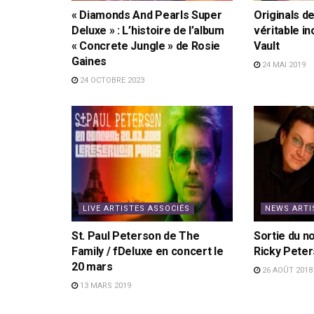
« Diamonds And Pearls Super
Originals d
Deluxe » : L’histoire de l’album
véritable i
« Concrete Jungle » de Rosie
Vault
Gaines
24 MAI 2019
24 OCTOBRE 2023
LIVE ARTISTES ASSOCIÉS
NEWS ARTI
St. Paul Peterson de The
Sortie du n
Family / fDeluxe en concert le
Ricky Peter
20 mars
26 AOÛT 2018
13 MARS 2019