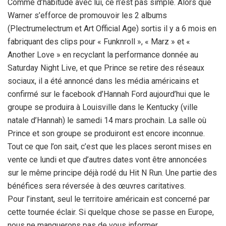
Comme d’habitude avec lui, ce n’est pas simple. Alors que
Warner s’efforce de promouvoir les 2 albums
(Plectrumelectrum et Art Official Age) sortis il y a 6 mois en
fabriquant des clips pour « Funknroll », « Marz » et «
Another Love » en recyclant la performance donnée au
Saturday Night Live, et que Prince se retire des réseaux
sociaux, il a été annoncé dans les média américains et
confirmé sur le facebook d’Hannah Ford aujourd’hui que le
groupe se produira à Louisville dans le Kentucky (ville
natale d’Hannah) le samedi 14 mars prochain. La salle où
Prince et son groupe se produiront est encore inconnue.
Tout ce que l’on sait, c’est que les places seront mises en
vente ce lundi et que d’autres dates vont être annoncées
sur le même principe déjà rodé du Hit N Run. Une partie des
bénéfices sera réversée à des œuvres caritatives.
Pour l’instant, seul le territoire américain est concerné par
cette tournée éclair. Si quelque chose se passe en Europe,
nous ne manquerons pas de vous informer.