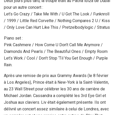
Deux jours plus tard, la troupe était au Pacha Ibiza de Dubaï
pour un autre concert :
Let’s Go Crazy / Take Me With / U Got The Look / Funknroll
/ 1999 / Little Red Corvette / Nothing Compares 2 U / Kiss
/ Only Love Can Hurt Like This / Pretzelbodylogic / Stratus
Piano set :
Pink Cashmere / How Come U Don’t Call Me Anymore /
Diamonds And Pearls / The Beautiful Ones / Empty Room
Let’s Work / Cool / Don’t Stop ‘Til You Get Enough / Purple
Rain.
Après une remise de prix aux Grammy Awards (le 8 février
à Los Angeles), Prince était à New-York à la Saint-Valentin,
au 23 Wall Street pour célébrer les 30 ans de carrière de
Michael Jordan. Cassandra a complété les 3rd Eye Girl et
Joshua aux claviers. Liv était également présente. Ils ont
délivré un concert assez similaire à celui de Londres, avec