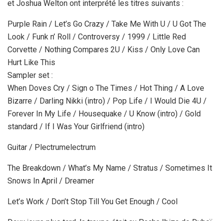
et Joshua Welton ont interprété les titres suivants :
Purple Rain / Let’s Go Crazy / Take Me With U / U Got The
Look / Funk n’ Roll / Controversy / 1999 / Little Red
Corvette / Nothing Compares 2U / Kiss / Only Love Can
Hurt Like This
Sampler set :
When Doves Cry / Sign o The Times / Hot Thing / A Love
Bizarre / Darling Nikki (intro) / Pop Life / I Would Die 4U /
Forever In My Life / Housequake / U Know (intro) / Gold
standard / If I Was Your Girlfriend (intro)
Guitar / Plectrumelectrum
The Breakdown / What’s My Name / Stratus / Sometimes It
Snows In April / Dreamer
Let’s Work / Don’t Stop Till You Get Enough / Cool