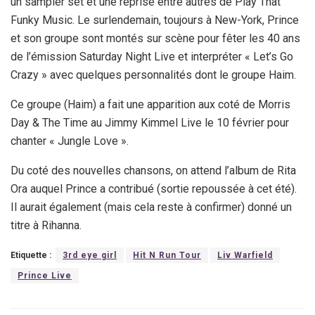
un sampler set et une reprise entre autres de Play That
Funky Music. Le surlendemain, toujours à New-York, Prince
et son groupe sont montés sur scène pour fêter les 40 ans
de l’émission Saturday Night Live et interpréter « Let’s Go
Crazy » avec quelques personnalités dont le groupe Haim.
Ce groupe (Haim) a fait une apparition aux coté de Morris
Day & The Time au Jimmy Kimmel Live le 10 février pour
chanter « Jungle Love ».
Du coté des nouvelles chansons, on attend l’album de Rita
Ora auquel Prince a contribué (sortie repoussée à cet été).
Il aurait également (mais cela reste à confirmer) donné un
titre à Rihanna.
Etiquette :
3rd eye girl
Hit N Run Tour
Liv Warfield
Prince Live