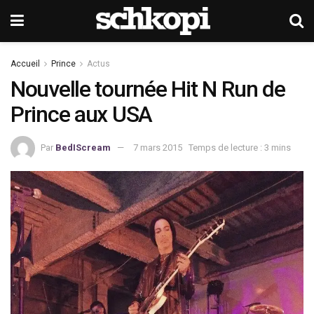
Accueil
Prince
Actus
Nouvelle tournée Hit N Run de
Prince aux USA
Par
BedIScream
7 mars 2015
Temps de lecture : 3 mins