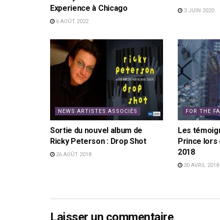
Experience à Chicago
3 JUIN 2020
6 AOÛT 2022
NEWS ARTISTES ASSOCIÉS
FOR THE F
Sortie du nouvel album de
Les témoig
Ricky Peterson : Drop Shot
Prince lors 
2018
26 AOÛT 2018
30 AVRIL 2018
Laisser un commentaire