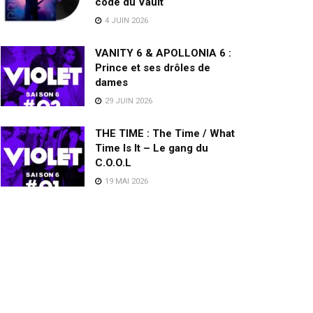
code du Vault
4 JUIN 2026
VANITY 6 & APOLLONIA 6 :
Prince et ses drôles de
dames
29 JUIN 2026
THE TIME : The Time / What
Time Is It – Le gang du
C.O.O.L
19 MAI 2026