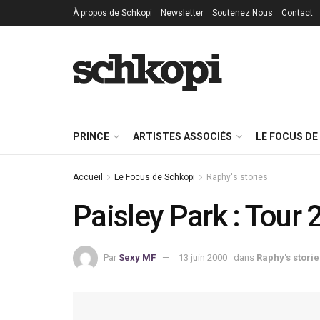
À propos de Schkopi
Newsletter
Soutenez Nous
Contact
PRINCE
ARTISTES ASSOCIÉS
LE FOCUS DE
Accueil
Le Focus de Schkopi
Raphy's stories
Paisley Park : Tour 
Par
Sexy MF
13 juin 2000
dans
Raphy's storie