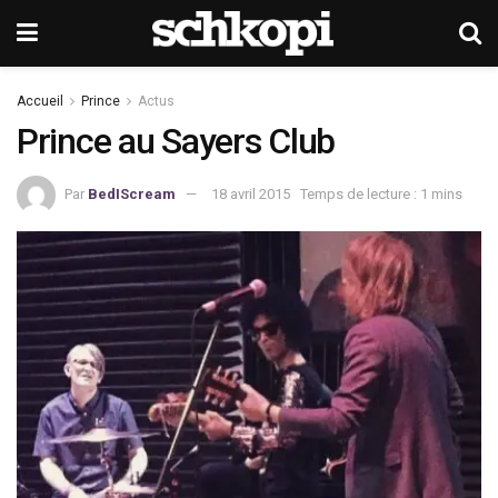
Accueil
Prince
Actus
Prince au Sayers Club
Par
BedIScream
18 avril 2015
Temps de lecture : 1 mins