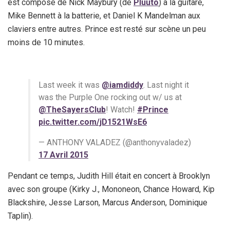
est composé de Nick Maybury (de
Pluuto
) à la guitare,
Mike Bennett à la batterie, et Daniel K Mandelman aux
claviers entre autres. Prince est resté sur scène un peu
moins de 10 minutes.
Last week it was
@iamdiddy
. Last night it
was the Purple One rocking out w/ us at
@TheSayersClub
! Watch!
#Prince
pic.twitter.com/jD1521WsE6
— ANTHONY VALADEZ (@anthonyvaladez)
17 Avril 2015
Pendant ce temps, Judith Hill était en concert à Brooklyn
avec son groupe (Kirky J., Mononeon, Chance Howard, Kip
Blackshire, Jesse Larson, Marcus Anderson, Dominique
Taplin).